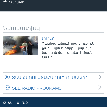
Տարածել
Լեզուներ
Նմանատիպ
ԼՈՒՐԵՐ
Պակիստանում իրադրությունը
քաոսային է. ձերբակալվել է
նախկին վարչապետ Իմրան
Խանը
ՏԵՍ ՀԵՌՈՒՍՏԱՀԱՂՈՐԴՈՒՄՆԵՐԸ
SEE RADIO PROGRAMS
ՀԵՏԵՒԵՔ ՄԵԶ