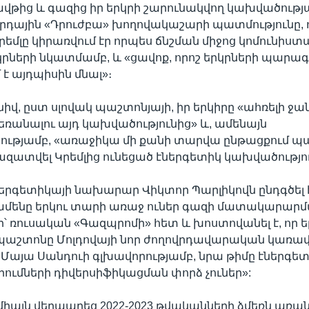
վթից և գազից իր երկրի շարունակվող կախվածությ
հրդային «Դրուժբա» խողովակաշարի պատմությունը, 
րեմլը կիրառվում էր որպես ճնշման միջոց կոմունիս
րների նկատմամբ, և «ցավոք, որոշ երկրների պարագ
 է այդպիսին մնալ»։
իվ, ըստ սլովակ պաշտոնյայի, իր երկիրը «ահռելի ջան
հեռանալու այդ կախվածությունից» և, ամենայն
ւթյամբ, «առաջիկա մի քանի տարվա ընթացքում 
ն ազատվել Կրեմլից ունեցած էներգետիկ կախվածությո
ներգետիկայի նախարար Վիկտոր Պարլիկովն ընդգծել է,
ամենը երկու տարի առաջ ուներ գազի մատակարարմա
 ռուսական «Գազպրոմի» հետ և խոստովանել է, որ ե
պաշտոնը Մոլդովայի նոր ժողովրդավարական կառա
 Մայա Սանդուի գլխավորությամբ, նրա թիմը էներգե
ւմների դիվերսիֆիկացման փորձ չուներ»:
 միայն վերապրեց 2022-2023 թվականների ձմեռն առա