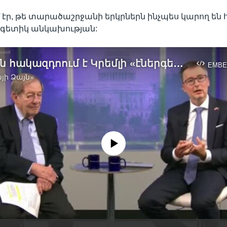
էր, թե տարածաշրջանի երկրներն ինչպես կարող են 
րգետիկ անկախության:
Եվրոպան հակազդոում է Կրեմլի «էներգետիկ պատերազմի». Ինչպես վերացնել կախվածությունը ռուսական էներգակիրներից
EMBE
յի Ձայն»
No media source currently available