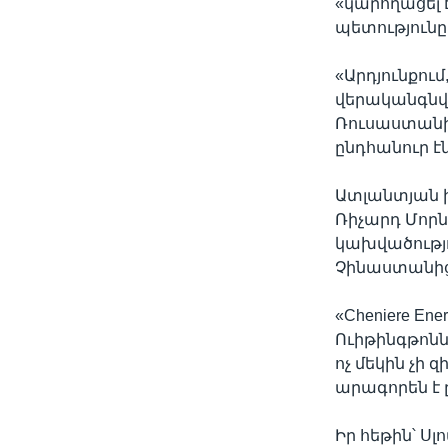
«կարողացել 
պետությունը
«Արդյունքում
վերականգնվող
Ռուսաստանից
ընդհանուր է
Ատլանտյան խ
Ռիչարդ Մորնի
կախվածությո
Չինաստանից
«Cheniere En
Ուիթինգթոնն
ոչ մեկին չի
արագորեն է ը
Իր հեթին՝ Ս