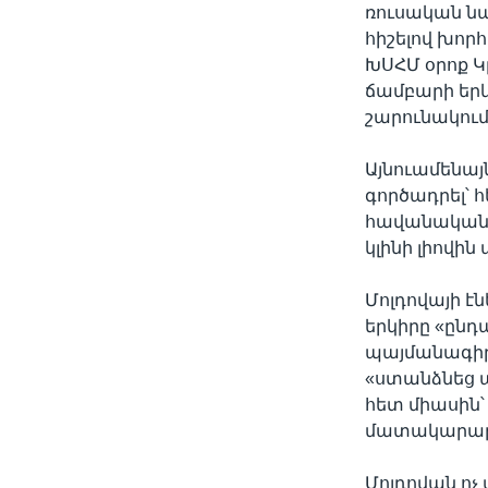
ռուսական նա
հիշելով խոր
ԽՍՀՄ օրոք Կ
ճամբարի երկ
շարունակում
Այնուամենայն
գործադրել՝ 
հավանականո
կլինի լիովի
Մոլդովայի է
երկիրը «ընդ
պայմանագիր՝
«ստանձնեց 
հետ միասին՝
մատակարարո
Մոլդովան ոչ