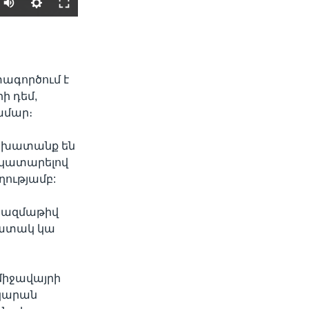
SHARE
ագործում է
ի դեմ,
ամար։
աշխատանք են
 կատարելով
width
px
ղությամբ:
և բազմաթիվ
պատակ կա
միջավայրի
նկարան