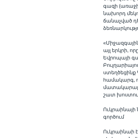
գազի (առաջ
նախորդ մեկո
ճանաչված դ
ձեռնարկությո
«Միջազգային
այլ երկրի, 
Եվրոպայի գ
Բուլղարիայո
ստեղծեցինք
համակարգ, ո
մատակարարմ
շատ խոստում
Ուկրաինայի 
գործում
Ուկրաինաի է