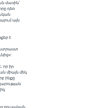
ան մասին՝
որը դեռ
տական
այում այն
քեր է
պատրաստ
ւնից»:
 որ իր
ն միայն մեկ
րբ ինքը
վարության
տիկ
նց ռուսական