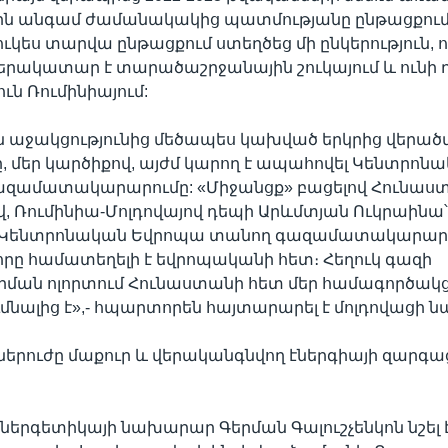
ին անգամ ժամանակակից պատմությանը ընթացքում),
ւկես տարվա ընթացքում ստեղծեց մի ընկերություն, ո
երակատար է տարածաշրջանային շուկայում և ունի 
ւն Ռումինիայում:
 աջակցությունից մեծապես կախված երկրից վերածվե
որը, մեր կարծիքով, այժմ կարող է ապահովել Կենտրոն
ազամատակարարումը: «Միջանցք» բացելով Հունաս
վ, Ռումինիա-Մոլդովայով դեպի Արևմտյան Ուկրաինա
 Կենտրոնական Եվրոպա տանող գազամատակարար
րը համատեղելի է եվրոպականի հետ։ Հեղուկ գազի
ան ոլորտում Հունաստանի հետ մեր համագործակցո
նալից է»,- հպարտորեն հայտարարել է մոլդովացի 
ներուժը մաքուր և վերականգնվող էներգիայի զարգ
ներգետիկայի նախարար Գերման Գալուշչենկոն նշել է