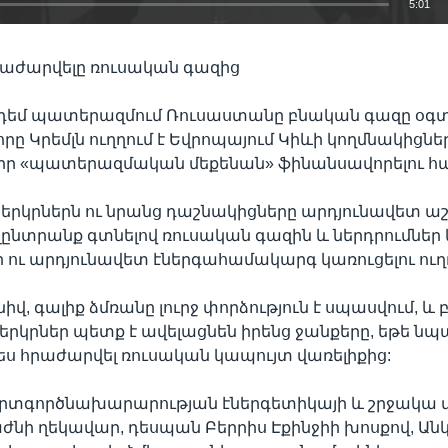
5:01
EMBED
րաժարվելը ռուսական գազից
 դեմ պատերազմում Ռուսաստանը բնական գազը օգտ
որը Կրեմլն ուղղում է Եվրոպայում Կիևի կողմնակիցներ
 իր «պատերազմական մեքենան» ֆինանսավորելու հ
երկրներն ու նրանց դաշնակիցները արդյունավետ 
լընտրանք գտնելով ռուսական գազին և ներդրումներ
ր ու արդյունավետ էներգահամակարգ կառուցելու ուղ
իվ, գալիք ձմռանը լուրջ փորձություն է սպասվում, 
րկրներ պետք է ավելացնեն իրենց ջանքերը, եթե ն
ս հրաժարվել ռուսական կապույտ վառելիքից:
արտգործնախարարության էներգետիկայի և շրջակա 
ժնի ղեկավար, դեսպան Բերրիս Էքինջիի խոսքով, Ա