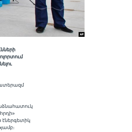
ւնների
ոլորտում
ելու
 պատերազմ
անձնահատուկ
հրդի»
 էներգետիկ
յամբ։