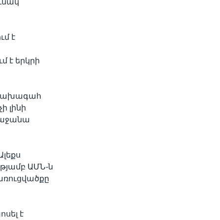
ւնակ
ւմ է
մ է երկրի
ւ նախագահ
ի լինի
ռաջանա
Ալեքս
թյամբ ԱՄՆ-ն
կառուցվածքը
սել է