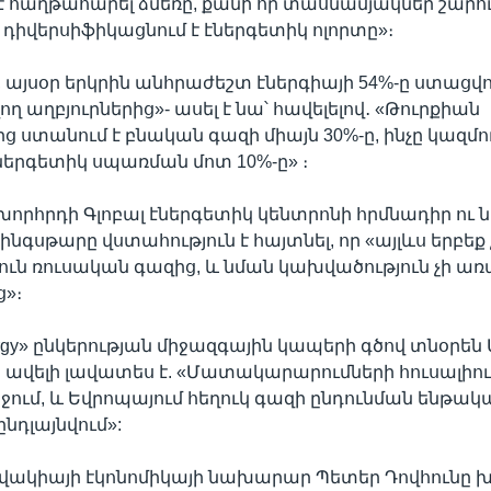
է հաղթահարել ձմեռը, քանի որ տասնամյակներ շարո
 դիվերսիֆիկացնում է էներգետիկ ոլորտը»։
, այսօր երկրին անհրաժեշտ էներգիայի 54%-ը ստացվո
 աղբյուրներից»- ասել է նա՝ հավելելով․ «Թուրքիան
 ստանում է բնական գազի միայն 30%-ը, ինչը կազմու
ներգետիկ սպառման մոտ 10%-ը» ։
որհրդի Գլոբալ էներգետիկ կենտրոնի հրմնադիր ո
նգսթարը վստահություն է հայտնել, որ «այլևս երբեք չ
ւն ռուսական գազից, և նման կախվածություն չի ա
»։
ergy» ընկերության միջազգային կապերի գծով տնօրեն 
 ավելի լավատես է. «Մատակարարումների հուսալիու
 զիջում, և Եվրոպայում հեղուկ գազի ընդունման ենթա
նդլայնվում»:
լովակիայի էկոնոմիկայի նախարար Պետեր Դովհունը խո