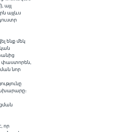
 այլ
րն այլևս
դուստր
լ ենք մեկ
ական
տանից
՝ փաստորեն,
ման նոր
ւթյունը
նախարարը։
ացման
, որ