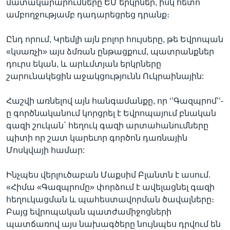
մատակարարումները ԵՄ երկրներ, իսկ հետո
ամբողջությամբ դադարեցրեց դրանք։
Ընդ որում, Կրեմլի այն բոլոր հույսերը, թե Եվրոպան
«կսառչի» այս ձմռան ընթացքում, պատրանքներ
դուրս եկան, և արևմտյան երկրները
շարունակեցին աջակցությունն Ուկրաինային:
Հաշվի առնելով այն հանգամանքը, որ ‘’Գազպրոմ’’-
ը գործնականում կորցրել է Եվրոպայում բնական
գազի շուկան` հեղուկ գազի արտահանումները
պիտի որ շատ կարեւոր գործոն դառնային
Մոսկվայի համար:
Ինչպես վերլուծաբան Մաքսիմ Բլանտն է ասում.
«Հիմա «Գազպրոմը» փորձում է ավելացնել գազի
հեղուկացման և պահեստավորման ծավալները։
Բայց եվրոպական պատժամիջոցների
պատճառով այս նախագծերը նույնպես դրվում են