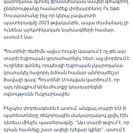
կարողանա գտնել ֆրանսիական նավեր գծագրող
ընկերությանը համարժեք փոխարինող: Ու եթե
Ռուսաստանը ինչ-որ կերպ չավարտի
պատերազմը 2023 թվականին, ապա ժամանակ չի
ունենա արկտիկական նախագծերի համար,
ասում է նա։
Պուտինի ռեժիմն այլևս հույսը կապում է ոչ թե այս
տարի Եվրոպան ցրտահարելու հետ, այլ փորձում է
ուղիներ գտնել, որպեսզի Եվրոպան չկարողանա
կուտակել հաջորդ ձմռան համար անհրաժեշտ
ծավալի գազ: Պուտինի Մոսկվան կարծում է, որ
այդ դեպքում Արեւմուտքը կդադարեցնի
օգնությունն Ուկրաինային:
Ինչպես փորձագետն է ասում, անցյալ տարի ԵՄ-ի
պահեստները ռեկորդային մակարդակով լցվել էին
դեռեւս մինչեւ պատերազմը: ‘’Այս տարի թվում է, որ
դրան հասնելը շատ ավելի դժվար կլինի’’, ասում է