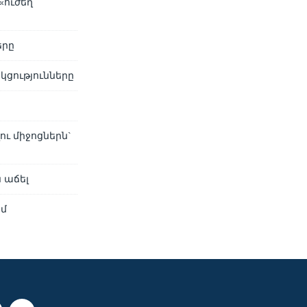
«ուժեղ
երը
կցությունները
ւ միջոցներն`
 աճել
եմ