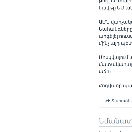
թույլ են տա
նավթը ԵՄ ա
ԱՄՆ վարչակազ
Նահանգները 
արգելել ռո
մինչ այդ պե
Մոսկվայում 
մատակարարու
աճի։
Հոդվածը պատ
Տարածել
Նմանա