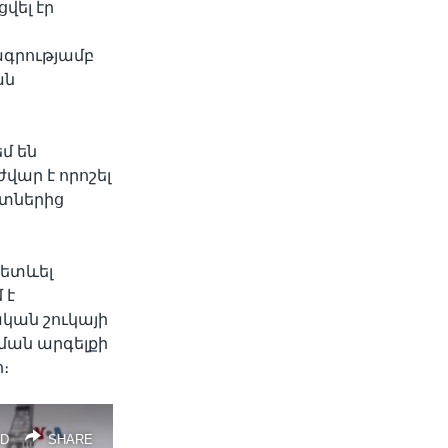
վել էր
ագրությամբ
ան
մ են
վար է որոշել
ստներից
հետևել
 է
կան շուկայի
ան արգելքի
։
D
SHARE