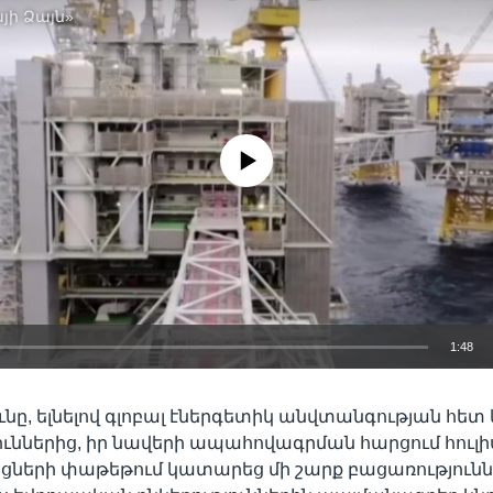
յի Ձայն»
No media source currently available
1:48
EMBED
ւնը, ելնելով գլոբալ էներգետիկ անվտանգության հե
ւններից, իր նավերի ապահովագրման հարցում հուլի
ների փաթեթում կատարեց մի շարք բացառություննե