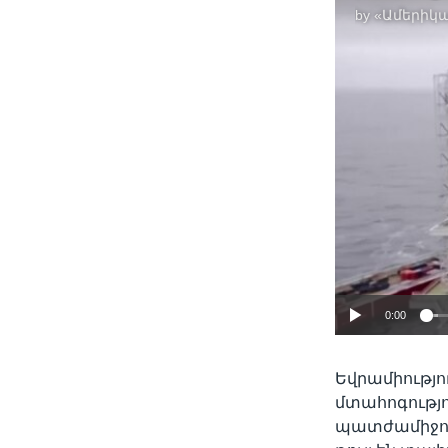
by
«Ամերիկա
0:00
Եվրամիությո
մտահոգությո
պատժամիջոց