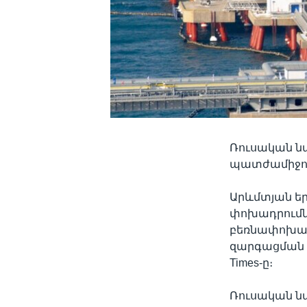
Ռուսական ն
պատժամիջոց
Արևմտյան եր
փոխադրումնե
բեռնափոխադ
զարգացման մ
Times-ը։
Ռուսական ն