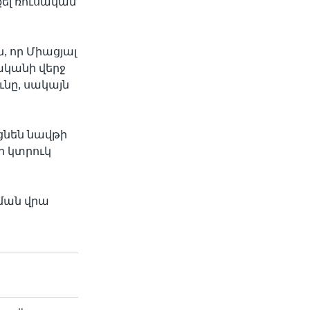
քել ռուսական
ն, որ Միացյալ
ականի վերջ
width
px
նը, սակայն
ցնեն նավթի
ի կտրուկ
իման վրա