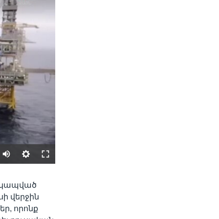
SHARE
տ կապված
սի վերջին
ր, որոնք