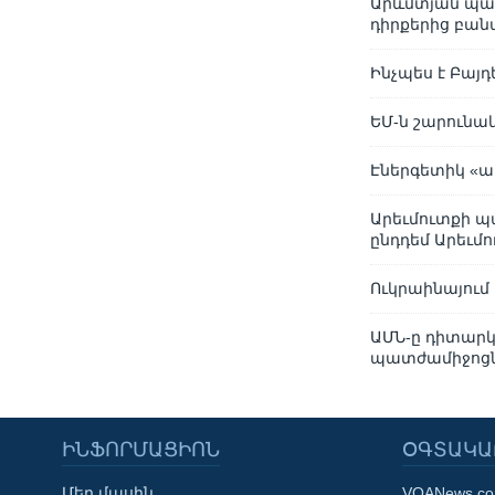
Արևմտյան պատ
դիրքերից բան
Ինչպես է Բայ
ԵՄ-ն շարունա
Էներգետիկ «
Արեւմուտքի պ
ընդդեմ Արեւմ
Ուկրաինայում
ԱՄՆ-ը դիտարկ
պատժամիջոցնե
ԻՆՖՈՐՄԱՑԻՈՆ
ՕԳՏԱԿԱ
Մեր մասին
VOANews.c