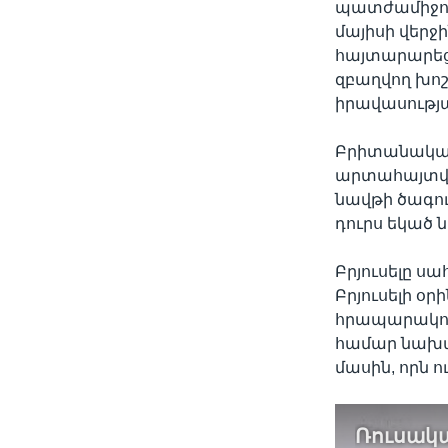
պատժամիջոցն
մայիսի վերջ
հայտարարեցի
զբաղվող խոշ
իրավասությա
Բրիտանական
արտահայտվել
նավթի ծագո
դուրս եկած 
Բրյուսելը ս
Բրյուսելի օրի
հրապարակու
համար նախ
մասին, որն ո