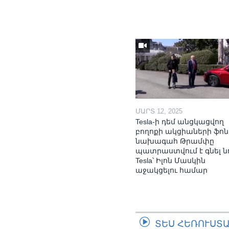
ՄԱՐՏ 12, 2025
Tesla-ի դեմ անցկացվող
բողոքի ակցիաների ֆոն
նախագահ Թրամփը
պատրաստվում է գնել ն
Tesla՝ Իլոն Մասկին
աջակցելու համար
ՏԵՍ ՀԵՌՈՒՍՏ