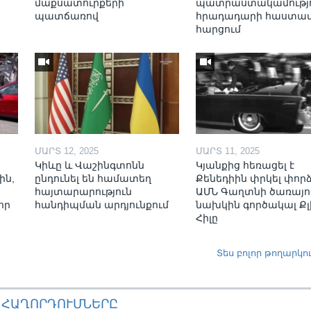
մաքսատուրքերի
պատրաստակամությո
պատճառով
հրադադարի հաստա
հարցում
ՄԱՐՏ 12, 2025
ՄԱՐՏ 11, 2025
Կիևը և Վաշինգտոնն
Կյանքից հեռացել է
ին,
ընդունել են համատեղ
Քենեդիին փրկել փոր
հայտարարություն
ԱՄՆ Գաղտնի ծառայո
որ
հանդիպման արդյունքում
նախկին գործակալ Քլ
Հիլը
Տես բոլոր թողարկո
ԱՀԱՂՈՐԴՈՒՄՆԵՐԸ