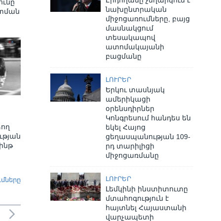
ւնը
նախընտրական
տման
միջոցառումները, բայց
մասնակցում
տեսակապով
ատոմակայանի
բացմանը
ԼՈՒՐԵՐ
Երկու տասնյակ
ամերիկացի
օրենսդիրներ
Կոնգրեսում հանդես են
ձող
եկել Հայոց
ւթյան
ցեղասպանության 109-
ինթ
րդ տարիլիցի
միջոցառմանը
ԼՈՒՐԵՐ
ւմները
Լեմկինի ինստիտուտը
մտահոգություն է
հայտնել Հայաստանի
վարչապետի