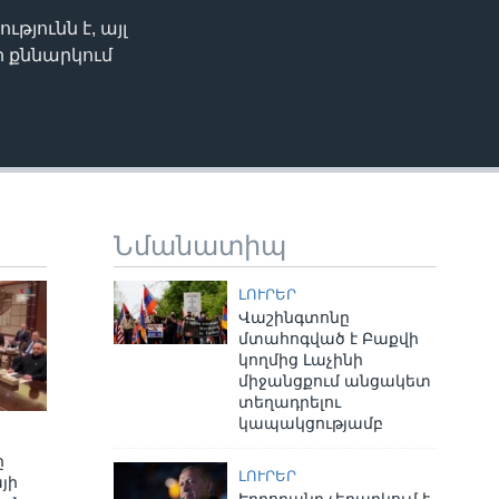
յունն է, այլ
EMBED
ի քննարկում
Նմանատիպ
ԼՈՒՐԵՐ
Վաշինգտոնը
մտահոգված է Բաքվի
կողմից Լաչինի
միջանցքում անցակետ
տեղադրելու
կապակցությամբ
ը
ԼՈՒՐԵՐ
յի
Էրդողանը չեղարկում է