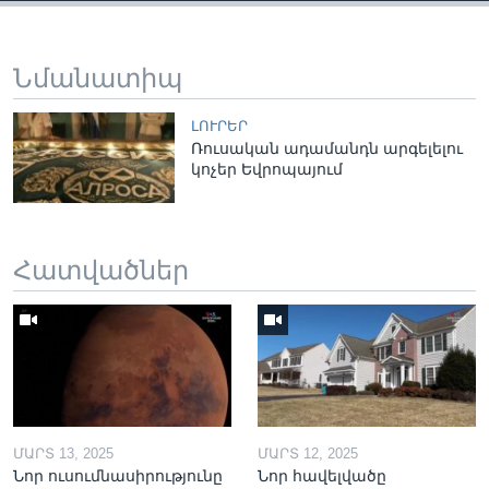
Նմանատիպ
ԼՈՒՐԵՐ
Ռուսական ադամանդն արգելելու
կոչեր Եվրոպայում
Հատվածներ
ՄԱՐՏ 13, 2025
ՄԱՐՏ 12, 2025
Նոր ուսումնասիրությունը
Նոր հավելվածը