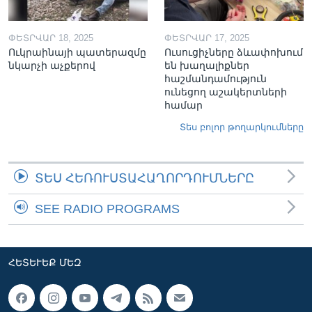
ՓԵՏՐՎԱՐ 18, 2025
ՓԵՏՐՎԱՐ 17, 2025
Ուկրաինայի պատերազմը
Ուսուցիչները ձևափոխում
նկարչի աչքերով
են խաղալիքներ
հաշմանդամություն
ունեցող աշակերտների
համար
Տես բոլոր թողարկումները
ՏԵՍ ՀԵՌՈՒՍՏԱՀԱՂՈՐԴՈՒՄՆԵՐԸ
SEE RADIO PROGRAMS
ՀԵՏԵՒԵՔ ՄԵԶ