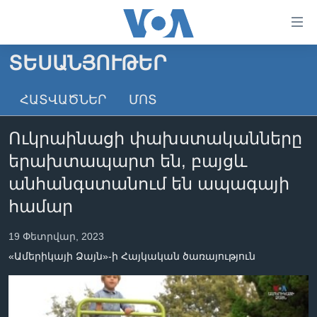
Մատչելի
հղումներ
անցնել
ՏԵՍԱՆՅՈՒԹԵՐ
հիմնական
ԳԼԽԱՎՈՐ ԷՋ
բովանդակությանը
ՀԱՏՎԱԾՆԵՐ
ՄՈՏ
ԼՈՒՐԵՐ
անցնել
հիմնական
ՍՓՅՈՒՌՔ
Ուկրաինացի փախստականները
բովանդակությանը
ՏԵՍԱՆՅՈՒԹԵՐ
հիմնական
երախտապարտ են, բայցև
բովանդակություն
ՖԻԼՄԵՐ
անհանգստանում են ապագայի
ՄԵՐ ՄԱՍԻՆ
ՖԻԼՄԵՐ
համար
ՈՒԿՐԱԻՆԱԿԱՆ ՊԱՏԵՐԱԶՄ
IN ENGLISH
ՄԵՐ ՄԱՍԻՆ
19 Փետրվար, 2023
«ԱՄԵՐԻԿԱՅԻ ՁԱՅՆ»-Ի ԿԱՆՈՆԱԴՐՈՒԹՅՈՒՆ
«Ամերիկայի Ձայն»-ի Հայկական ծառայություն
Learning English
ԿԱՊ ՄԵԶ ՀԵՏ
ՀԵՏԵՒԵՔ ՄԵԶ