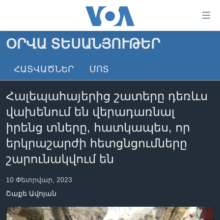
Մատչելի
հղումներ
անցնել
ՕՐՎԱ ՏԵՍԱՆՅՈՒԹԵՐ
հիմնական
ԳԼԽԱՎՈՐ ԷՋ
բովանդակությանը
ՀԱՏՎԱԾՆԵՐ
ՄՈՏ
ԼՈՒՐԵՐ
անցնել
հիմնական
ՍՓՅՈՒՌՔ
Հալեպահայերից շատերը դեռևս
բովանդակությանը
ՏԵՍԱՆՅՈՒԹԵՐ
հիմնական
վախենում են վերադառնալ
բովանդակություն
ՖԻԼՄԵՐ
իրենց տները, հատկապես, որ
ՄԵՐ ՄԱՍԻՆ
ՖԻԼՄԵՐ
երկրաշարժի հետցնցումները
շարունակվում են
ՈՒԿՐԱԻՆԱԿԱՆ ՊԱՏԵՐԱԶՄ
IN ENGLISH
ՄԵՐ ՄԱՍԻՆ
«ԱՄԵՐԻԿԱՅԻ ՁԱՅՆ»-Ի ԿԱՆՈՆԱԴՐՈՒԹՅՈՒՆ
10 Փետրվար, 2023
Learning English
ԿԱՊ ՄԵԶ ՀԵՏ
Շաքե Ավոյան
ՀԵՏԵՒԵՔ ՄԵԶ