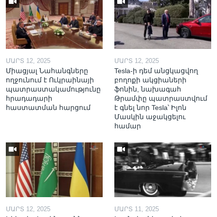
ՄԱՐՏ 12, 2025
ՄԱՐՏ 12, 2025
Միացյալ Նահանգները
Tesla-ի դեմ անցկացվող
ողջունում է Ուկրաինայի
բողոքի ակցիաների
պատրաստակամությունը
ֆոնին, նախագահ
հրադադարի
Թրամփը պատրաստվում
հաստատման հարցում
է գնել նոր Tesla՝ Իլոն
Մասկին աջակցելու
համար
ՄԱՐՏ 12, 2025
ՄԱՐՏ 11, 2025