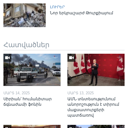
ԼՈՒՐԵՐ
Նոր երկրաշարժ Թուրքիայում
Հատվածներ
ՄԱՐՏ 14, 2025
ՄԱՐՏ 13, 2025
Սիրիան՝ հումանիտար
ԱՄՆ տնտեսությունում
ճգնաժամի ֆոնին
անորոշություն է տիրում
մաքսատուրքերի
պատճառով