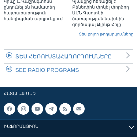
Կիևը և Վաշինգտոնն
Կյանքից հեռացել է
ընդունել են համատեղ
Քենեդիին փրկել փորձող
հայտարարություն
ԱՄՆ Գաղտնի
հանդիպման արդյունքում
ծառայության նախկին
գործակալ Քլինթ Հիլը
Տես բոլոր թողարկումները
ՏԵՍ ՀԵՌՈՒՍՏԱՀԱՂՈՐԴՈՒՄՆԵՐԸ
SEE RADIO PROGRAMS
ՀԵՏԵՒԵՔ ՄԵԶ
ԻՆՖՈՐՄԱՑԻՈՆ