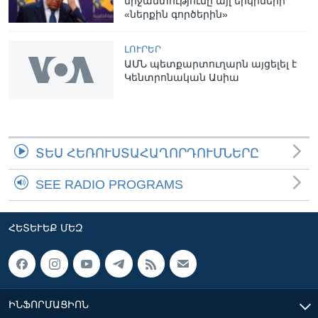
միջամտությունը այլ երկրների
«ներքին գործերին»
ԼՈՒՐԵՐ
ԱՄՆ պետքարտուղարն այցելել է
Կենտրոնական Ասիա
ՏԵՍ ՀԵՌՈՒՍՏԱՀԱՂՈՐԴՈՒՄՆԵՐԸ
SEE RADIO PROGRAMS
ՀԵՏԵՒԵՔ ՄԵԶ
ԻՆՖՈՐՄԱՑԻՈՆ