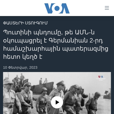
Մատչելի
հղումներ
անցնել
ՓԱՍՏԵՐԻ ՍՏՈՒԳՈՒՄ
հիմնական
ԳԼԽԱՎՈՐ ԷՋ
Պուտինի պնդումը, թե ԱՄՆ-ն
բովանդակությանը
ԼՈՒՐԵՐ
անցնել
օկուպացրել է Գերմանիան 2-րդ
հիմնական
ՍՓՅՈՒՌՔ
համաշխարհային պատերազմից
բովանդակությանը
ՏԵՍԱՆՅՈՒԹԵՐ
հետո կեղծ է
հիմնական
բովանդակություն
ՖԻԼՄԵՐ
10 Փետրվար, 2023
ՄԵՐ ՄԱՍԻՆ
ՖԻԼՄԵՐ
ՈՒԿՐԱԻՆԱԿԱՆ ՊԱՏԵՐԱԶՄ
IN ENGLISH
ՄԵՐ ՄԱՍԻՆ
«ԱՄԵՐԻԿԱՅԻ ՁԱՅՆ»-Ի ԿԱՆՈՆԱԴՐՈՒԹՅՈՒՆ
Learning English
ԿԱՊ ՄԵԶ ՀԵՏ
No media source currently available
ՀԵՏԵՒԵՔ ՄԵԶ