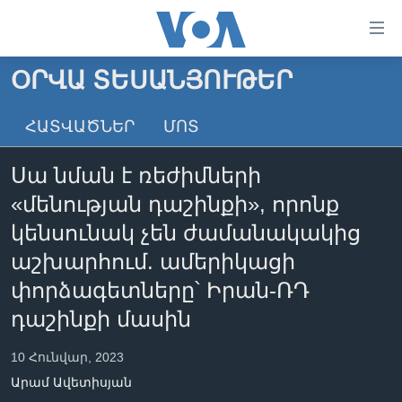
Մատչելի
հղումներ
անցնել
ՕՐՎԱ ՏԵՍԱՆՅՈՒԹԵՐ
հիմնական
ԳԼԽԱՎՈՐ ԷՋ
բովանդակությանը
ՀԱՏՎԱԾՆԵՐ
ՄՈՏ
ԼՈՒՐԵՐ
անցնել
հիմնական
ՍՓՅՈՒՌՔ
Սա նման է ռեժիմների
բովանդակությանը
ՏԵՍԱՆՅՈՒԹԵՐ
հիմնական
«մենության դաշինքի», որոնք
բովանդակություն
ՖԻԼՄԵՐ
կենսունակ չեն ժամանակակից
ՄԵՐ ՄԱՍԻՆ
ՖԻԼՄԵՐ
աշխարհում. ամերիկացի
փորձագետները՝ Իրան-ՌԴ
ՈՒԿՐԱԻՆԱԿԱՆ ՊԱՏԵՐԱԶՄ
IN ENGLISH
ՄԵՐ ՄԱՍԻՆ
դաշինքի մասին
«ԱՄԵՐԻԿԱՅԻ ՁԱՅՆ»-Ի ԿԱՆՈՆԱԴՐՈՒԹՅՈՒՆ
Learning English
ԿԱՊ ՄԵԶ ՀԵՏ
10 Հունվար, 2023
Արամ Ավետիսյան
ՀԵՏԵՒԵՔ ՄԵԶ