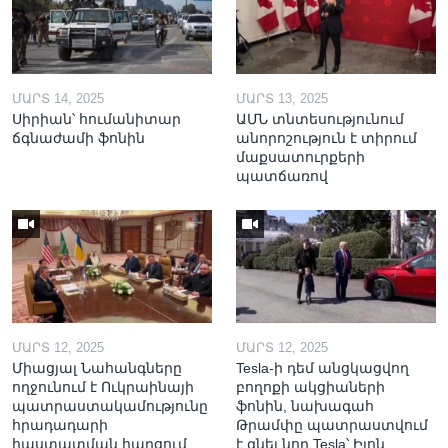
ՄԱՐՏ 14, 2025
ՄԱՐՏ 13, 2025
Սիրիան՝ հումանիտար
ԱՄՆ տնտեսությունում
ճգնաժամի ֆոնին
անորոշություն է տիրում
մաքսատուրքերի
պատճառով
ՄԱՐՏ 12, 2025
ՄԱՐՏ 12, 2025
Միացյալ Նահանգները
Tesla-ի դեմ անցկացվող
ողջունում է Ուկրաինայի
բողոքի ակցիաների
պատրաստակամությունը
ֆոնին, նախագահ
հրադադարի
Թրամփը պատրաստվում
հաստատման հարցում
է գնել նոր Tesla՝ Իլոն