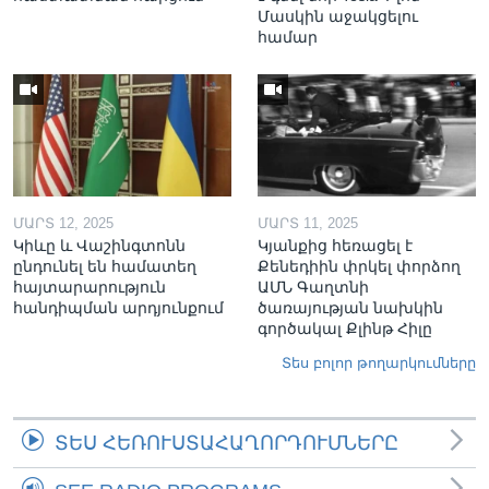
Մասկին աջակցելու
համար
ՄԱՐՏ 12, 2025
ՄԱՐՏ 11, 2025
Կիևը և Վաշինգտոնն
Կյանքից հեռացել է
ընդունել են համատեղ
Քենեդիին փրկել փորձող
հայտարարություն
ԱՄՆ Գաղտնի
հանդիպման արդյունքում
ծառայության նախկին
գործակալ Քլինթ Հիլը
Տես բոլոր թողարկումները
ՏԵՍ ՀԵՌՈՒՍՏԱՀԱՂՈՐԴՈՒՄՆԵՐԸ