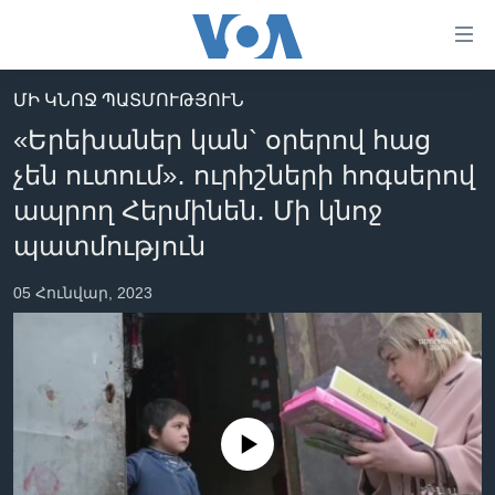
Մատչելի
հղումներ
անցնել
ՄԻ ԿՆՈՋ ՊԱՏՄՈՒԹՅՈՒՆ
հիմնական
ԳԼԽԱՎՈՐ ԷՋ
«Երեխաներ կան` օրերով հաց
բովանդակությանը
ԼՈՒՐԵՐ
անցնել
չեն ուտում»․ ուրիշների հոգսերով
հիմնական
ՍՓՅՈՒՌՔ
ապրող Հերմինեն․ Մի կնոջ
բովանդակությանը
ՏԵՍԱՆՅՈՒԹԵՐ
պատմություն
հիմնական
բովանդակություն
ՖԻԼՄԵՐ
05 Հունվար, 2023
ՄԵՐ ՄԱՍԻՆ
ՖԻԼՄԵՐ
ՈՒԿՐԱԻՆԱԿԱՆ ՊԱՏԵՐԱԶՄ
IN ENGLISH
ՄԵՐ ՄԱՍԻՆ
«ԱՄԵՐԻԿԱՅԻ ՁԱՅՆ»-Ի ԿԱՆՈՆԱԴՐՈՒԹՅՈՒՆ
Learning English
ԿԱՊ ՄԵԶ ՀԵՏ
No media source currently available
ՀԵՏԵՒԵՔ ՄԵԶ