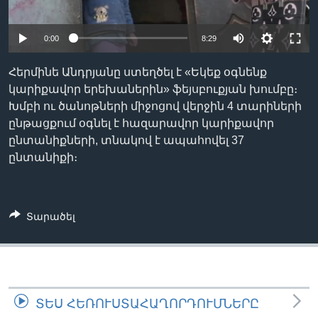
0:00
8:29
Լեզուներ
Հերմինե Անդրյանը ստեղծել է «Եկեք օգնենք
կարիքավոր երեխաներին» ֆեյսբուքյան խումբը։
Խմբի ու ծանոթների միջոցով վերջին 4 տարիների
ընթացքում օգնել է հազարավոր կարիքավոր
ընտանիքների, տնակով է ապահովել 37
ընտանիքի։
Տարածել
ՏԵՍ ՀԵՌՈՒՍՏԱՀԱՂՈՐԴՈՒՄՆԵՐԸ