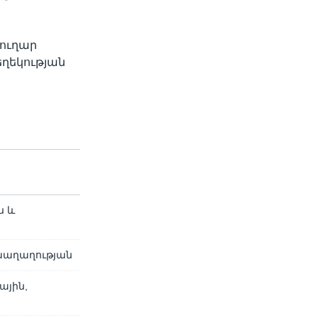
տուղար
եղեկության
ն և
 խաղաղության
ային,