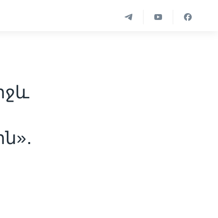
իջև
ն»․