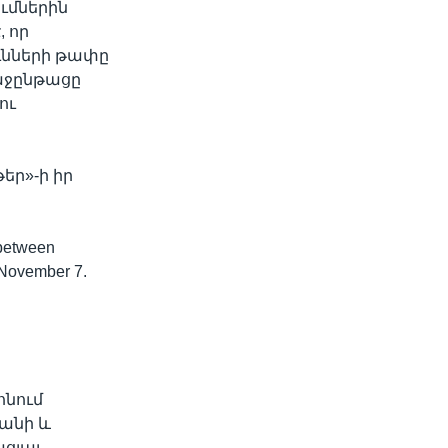
ւմներին
, որ
ւնների թափը
ռաջընթացը
ու
եր»-ի իր
 between
n November 7.
ոնում
անի և
ցյալ