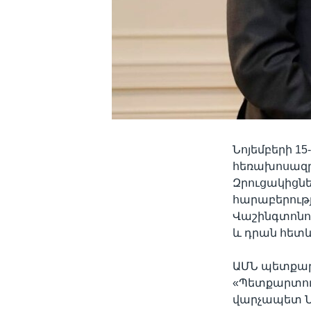
Նոյեմբերի 15
հեռախոսազրո
Զրուցակիցնե
հարաբերությ
Վաշինգտոնո
և դրան հետ
ԱՄՆ պետքար
«Պետքարտուղ
վարչապետ Նի