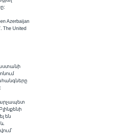
ը:
een Azerbaijan
7. The United
յաստանի
ոնում
ահանգները
:
 վարչապետ
Բլինքենի
լ են
 և
վում՝