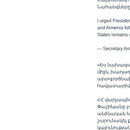
Նահանգները հ
I urged Preside
and Armenia fol
States remains c
— Secretary An
«Ես նախագա
միջև խաղաղ 
արտգործնախ
հավատարիմ է 
ՀՀ վարչապե
Փաշինյանը բ
անձնական նե
շարունակել
կայունությա