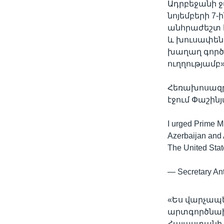
Ադրբեջանի ջ
նոյեմբերի 7-
անհրաժեշտ է
և խուսափեն 
խաղաղ գործը
ուղղությամբ»
Հեռախոսազրո
էջում Փաշին
I urged Prime M
Azerbaijan and 
The United Stat
— Secretary An
«Ես վարչապե
արտգործնախ
Հայաստանի 