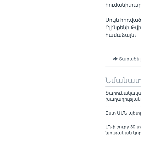
հումանիտար
Սույն հոդվա
Բլինքենի Թվ
համաձայն։
Տարածել
Նմանա
Շարունակական
խաղաղության 
Ըստ ԱՄՆ պետք
ԼՂ-ի շուրջ 3
նյութական կո