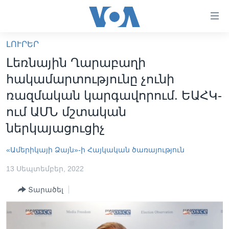
Մատչելի
հղումներ
անցնել
ԼՈՒՐԵՐ
հիմնական
ԳԼԽԱՎՈՐ ԷՋ
Լեռնային Ղարաբաղի
բովանդակությանը
ԼՈՒՐԵՐ
անցնել
հակամարտությունը չունի
հիմնական
ՍՓՅՈՒՌՔ
ռազմական կարգավորում. ԵԱՀԿ-
բովանդակությանը
ՏԵՍԱՆՅՈՒԹԵՐ
ում ԱՄՆ մշտական
հիմնական
բովանդակություն
ներկայացուցիչ
ՖԻԼՄԵՐ
ՄԵՐ ՄԱՍԻՆ
ՖԻԼՄԵՐ
«Ամերիկայի Ձայն»-ի Հայկական ծառայություն
ՈՒԿՐԱԻՆԱԿԱՆ ՊԱՏԵՐԱԶՄ
IN ENGLISH
ՄԵՐ ՄԱՍԻՆ
13 Սեպտեմբեր, 2022
«ԱՄԵՐԻԿԱՅԻ ՁԱՅՆ»-Ի ԿԱՆՈՆԱԴՐՈՒԹՅՈՒՆ
Տարածել
Learning English
ԿԱՊ ՄԵԶ ՀԵՏ
ՀԵՏԵՒԵՔ ՄԵԶ