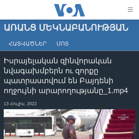
Մատչելի
հղումներ
անցնել
ԱՌԱՆՑ ՄԵԿՆԱԲԱՆՈՒԹՅԱՆ
հիմնական
ԳԼԽԱՎՈՐ ԷՋ
բովանդակությանը
ՀԱՏՎԱԾՆԵՐ
ՄՈՏ
ԼՈՒՐԵՐ
անցնել
հիմնական
ՍՓՅՈՒՌՔ
Իսրայելական զինվորական
բովանդակությանը
ՏԵՍԱՆՅՈՒԹԵՐ
հիմնական
նվագախմբերն ու զորքը
բովանդակություն
ՖԻԼՄԵՐ
պատրաստվում են Բայդենի
ՄԵՐ ՄԱՍԻՆ
ՖԻԼՄԵՐ
ողջույնի արարողությանը_1.mp4
ՈՒԿՐԱԻՆԱԿԱՆ ՊԱՏԵՐԱԶՄ
IN ENGLISH
ՄԵՐ ՄԱՍԻՆ
13 Հուլիս, 2022
«ԱՄԵՐԻԿԱՅԻ ՁԱՅՆ»-Ի ԿԱՆՈՆԱԴՐՈՒԹՅՈՒՆ
Learning English
ԿԱՊ ՄԵԶ ՀԵՏ
ՀԵՏԵՒԵՔ ՄԵԶ