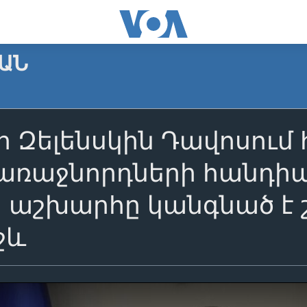
ԱՆ
իր Զելենսկին Դավոսու
 առաջնորդների հանդ
որ աշխարհը կանգնած է
ջև