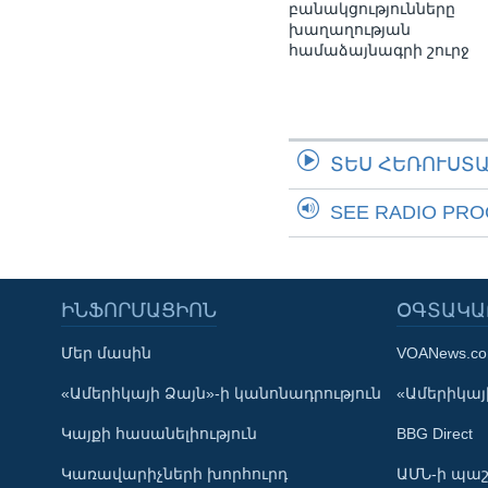
բանակցությունները
խաղաղության
համաձայնագրի շուրջ
ՏԵՍ ՀԵՌՈՒՍՏ
SEE RADIO PR
ԻՆՖՈՐՄԱՑԻՈՆ
ՕԳՏԱԿԱ
Մեր մասին
VOANews.c
Learning English
«Ամերիկայի Ձայն»-ի կանոնադրություն
«Ամերիկայի
Կայքի հասանելիություն
BBG Direct
ՀԵՏԵՒԵՔ ՄԵԶ
Կառավարիչների խորհուրդ
ԱՄՆ-ի պաշ