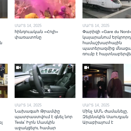
ՄԱՐՏ 14, 2025
ՄԱՐՏ 14, 2025
հինդուական «Հոլի»
Փարիզի «Gare du Nord
փառատոնը
կայարանում Երկրորդ
ն
համաշխարհային
պատերազմից մնաց
ռումբ է հայտնաբերվե
ՄԱՐՏ 14, 2025
ՄԱՐՏ 14, 2025
Նախագահ Թրամփը
Մինչ ԱՄՆ ժամանելը,
պատրաստվում է գնել նոր
Զելենսկին Սաուդյան
ել
Tesla՝ Իլոն Մասկին
Արաբիայում է
աջակցելու համար