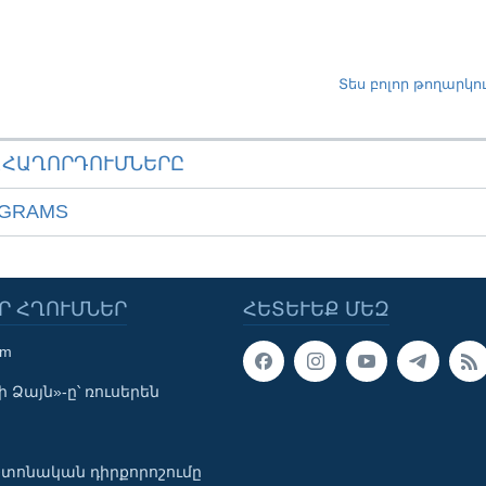
Տես բոլոր թողարկո
ԱՀԱՂՈՐԴՈՒՄՆԵՐԸ
OGRAMS
Ր ՀՂՈՒՄՆԵՐ
ՀԵՏԵՒԵՔ ՄԵԶ
om
 Ձայն»-ը՝ ռուսերեն
տոնական դիրքորոշումը