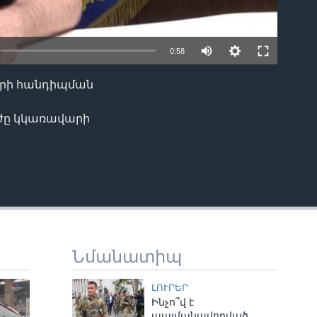
0:58
երի հանդիպման
EMBED
ուժը կկառավարի
Նմանատիպ
ԼՈՒՐԵՐ
Ինչո՞վ է
պայմանավորված