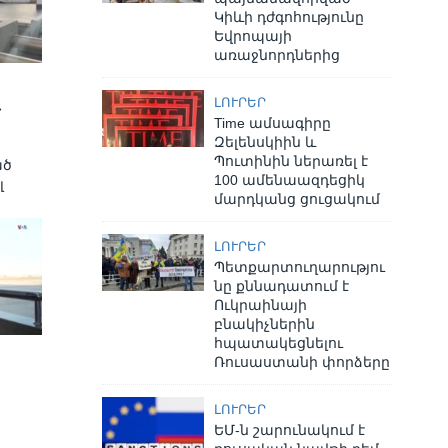
Կիևի դժգոհությունը
Եվրոպայի
առաջնորդներից
ԼՈՒՐԵՐ
»
Time ամսագիրը
Զելենսկիին և
Պուտինին ներառել է
ած
100 ամենաազդեցիկ
լ
մարդկանց ցուցակում
ԼՈՒՐԵՐ
Պետքարտուղարությու
նը քննադատում է
Ուկրաինայի
բնակիչներին
հպատակեցնելու
Ռուսաստանի փորձերը
ԼՈՒՐԵՐ
ԵՄ-ն շարունակում է