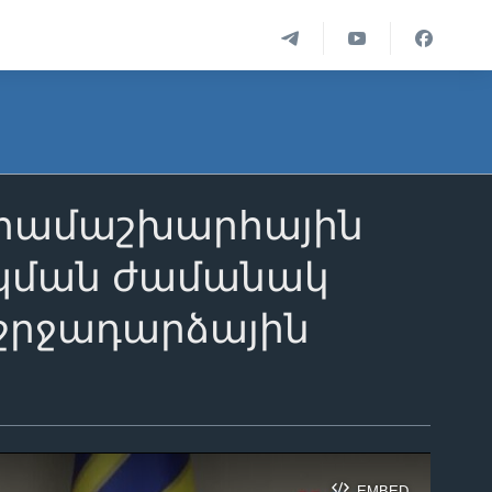
մ համաշխարհային
իպման ժամանակ
 շրջադարձային
EMBED