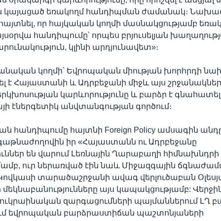
ն կայացած եռակողմ հանդիպման ժամանակ։ Նախա
 է հայտնել, որ հայկական կողմի մասնակցությամբ եռա
սօրվա հանդիպումը՝ որպես բրյուսելյան խաղաղութ
րունակություն, կլինի արդյունավետ»։
անական կողմի՝ Եվրոպական միության խորհրդի ն
ծել է Հայաստանի և Ադրբեջանի միջև այս շրջանակներ
րկխոսության կարևորությունը և բարձր է գնահատե
յի էներգետիկ անվտանգության գործում։
ն հանդիպումը հայտնի Foreign Policy ամսագին անդ
գաթնաժողովին իր «Հայաստանն ու Ադրբեջանը
ւններ են վարում Լեռնային Ղարաբաղի հիմնախնդրի 
մբ, ուր ներառված էին նաև Միջազգային ճգնաժամ
Կովկասի տարածաշրջանի ավագ վերլուծաբան Օլեսյ
մեկնաբանությունները այս կապակցությամբ: Վերջի
 ուկրաինական զարգացումների պայմաններում ԼՂ 
ւմ եվրոպական բարձրաստիճան պաշտոնյաների