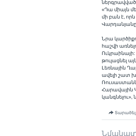
ներգրավվածո
«Դա միայն մ
մի բան է, որ
Վարդանյանը
Նրա կարծիքո
հաշվի առնե
Ուկրաինայի
թուլացնել ա
Լեռնային Ղա
ավելի շատ խ
Ռուսաստանն 
Հարավային 
կանգնելու», 
Տարածել
Նմանա