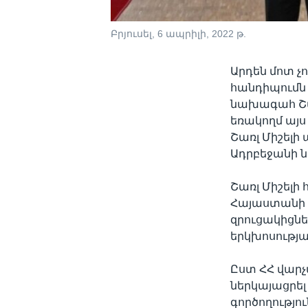
Բրյուսել, 6 ապրիլի, 2022 թ.
Արդեն մոտ չ
հանդիպումն
նախագահ Շառ
եռակողմ այ
Շառլ Միշել
Ադրբեջանի 
Շառլ Միշելի
Հայաստանի կ
զրուցակիցնե
երկխոսությա
Ըստ ՀՀ վարչ
ներկայացրե
գործողությո