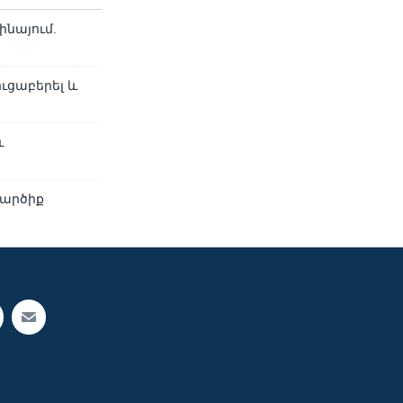
նայում.
ւցաբերել և
և
կարծիք