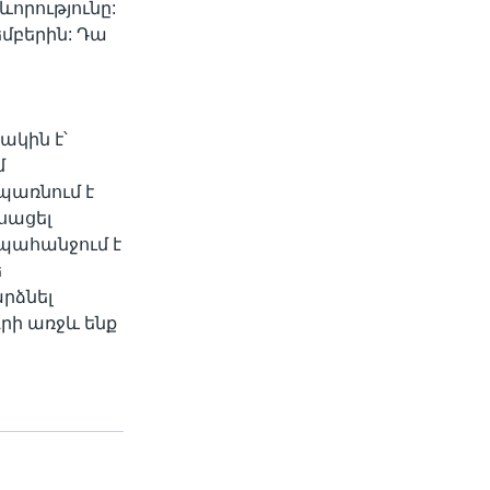
ևորությունը:
եմբերին: Դա
ակին է՝
մ
պառնում է
սացել
պահանջում է
ե
րձնել
րի առջև ենք