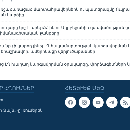
ռջև ծառացած մարտահրավերներն ու պատերազմը Ուկրաի
ան կարծիք
ղարը կոչ է արել ՀՀ-ին ու Ադրբեջանին զսպվածություն ցո
դիվանագիտական ջանքերը
տանը չի կարող լինել ԼՂ հակամարտության կարգավորման 
երաշխավոր. ամերիկացի վերլուծաբաններ
եց ԼՂ խաղաղ կարգավորման օրակարգը. փորձագետների 
Ր ՀՂՈՒՄՆԵՐ
ՀԵՏԵՒԵՔ ՄԵԶ
om
 Ձայն»-ը՝ ռուսերեն