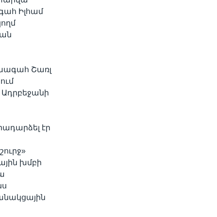
գահ Իլհամ
կողմ
յան
ախագահ Շառլ
ում
լ Ադրբեջանի
րադարձել էր
շուրջ»
ային խմբի
ա
նս
բանակցային