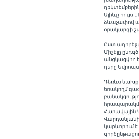
դեկտեմբերի
Ալիևը հույս
ձևաչափով այ
օրակարգի շա
Ըստ ադրբեջ
Միշելը ընդգ
անցկացվող ե
դերը Եվրոպա
Դեռևս նախքա
եռակողմ գա
բանակցությո
հրապարակմա
Հարավային 
Վարդանյանի 
կարևորում է
գործընթացո