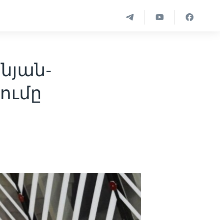
ինյան-
պումը