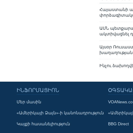
Հայաստանի ա
փորձագիտակ
ԱՄՆ պետքարտու
ակտիվացնել 
Այսօր Ռուսաս
խաղաղության 
Ինչու ձախողվ
ԻՆՖՈՐՄԱՑԻՈՆ
ՕԳՏԱԿԱ
Մեր մասին
VOANews.c
Learning English
«Ամերիկայի Ձայն»-ի կանոնադրություն
«Ամերիկայի
Կայքի հասանելիություն
BBG Direct
ՀԵՏԵՒԵՔ ՄԵԶ