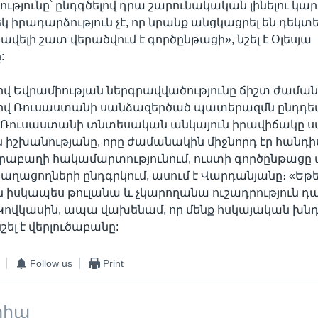
ւթյունը՝ ընդգծելով դրա շարունակական լինելու կար
եկ իրադարձություն չէ, որ նրանք անցկացրել են դեկտ
ն ավելի շատ վերածվում է գործընթացի», նշել է Օլեսյա
:
վ Եվրամիության ներգրավվածությունը ճիշտ ժաման
լով Ռուսաստանի սանձազերծած պատերազմն ընդդե
: Ռուսաստանի տնտեսական անկայուն իրավիճակը ս
յն իշխանությանը, որը ժամանակին միջնորդ էր հանդի
րաբաղի հակամարտությունում, ուստի գործընթացը 
աղացողների ընդգրկում, ասում է Վարդանյանը։ «Եթ
իսկապես թուլանա և չկարողանա ուշադրություն դա
Կովկասին, ապա վախենամ, որ մենք հսկայական խնդ
նշել է վերլուծաբանը:
Follow us
Print
տիպ