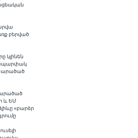
ասցեական
տարվա
եռք բերված
րը կլինեն
ամապարփակ
 տարածած
տարածած
ի և ԵՄ
լիևը «բարձր
դրումը
ուսելի
 տարվա