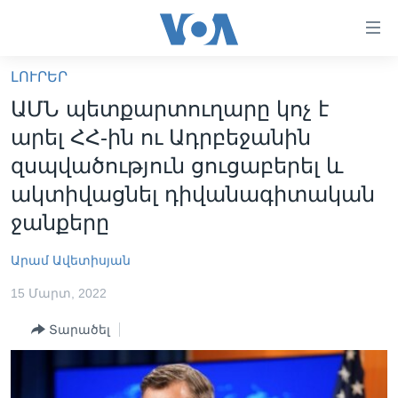
Մատչելի
հղումներ
անցնել
ԼՈՒՐԵՐ
հիմնական
ԳԼԽԱՎՈՐ ԷՋ
ԱՄՆ պետքարտուղարը կոչ է
բովանդակությանը
ԼՈՒՐԵՐ
անցնել
արել ՀՀ-ին ու Ադրբեջանին
հիմնական
ՍՓՅՈՒՌՔ
զսպվածություն ցուցաբերել և
բովանդակությանը
ՏԵՍԱՆՅՈՒԹԵՐ
ակտիվացնել դիվանագիտական
հիմնական
բովանդակություն
ջանքերը
ՖԻԼՄԵՐ
ՄԵՐ ՄԱՍԻՆ
ՖԻԼՄԵՐ
Արամ Ավետիսյան
ՈՒԿՐԱԻՆԱԿԱՆ ՊԱՏԵՐԱԶՄ
IN ENGLISH
ՄԵՐ ՄԱՍԻՆ
15 Մարտ, 2022
«ԱՄԵՐԻԿԱՅԻ ՁԱՅՆ»-Ի ԿԱՆՈՆԱԴՐՈՒԹՅՈՒՆ
Տարածել
Learning English
ԿԱՊ ՄԵԶ ՀԵՏ
ՀԵՏԵՒԵՔ ՄԵԶ