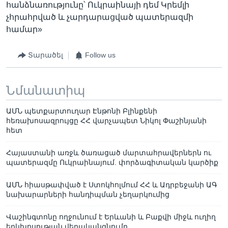
հանձնառությունը՝ Ուկրաինայի դեմ Կրեմլի
չհրահրված և չարդարացված պատերազմի
համար»
Տարածել
Follow us
Նմանատիպ
ԱՄՆ պետքարտուղար Էնթոնի Բլինքենի
հեռախոսազրույցը ՀՀ վարչապետ Նիկոլ Փաշինյանի
հետ
Հայաստանի առջև ծառացած մարտահրավերներն ու
պատերազմը Ուկրաինայում. փորձագիտական կարծիք
ԱՄՆ հիասթափված է Ստոկհոլմում ՀՀ և Ադրբեջանի ԱԳ
նախարարների հանդիպման չեղարկումից
Վաշինգտոնը ողջունում է Երևանի և Բաքվի միջև ուղիղ
երկխոսության վերականգնումը