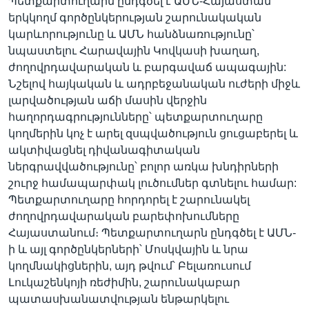
Պետքարտուղարն ընդգծել է ԱՄՆ-Հայաստան
երկկողմ գործընկերության շարունակական
կարևորությունը և ԱՄՆ հանձնառությունը՝
նպաստելու Հարավային Կովկասի խաղաղ,
ժողովրդավարական և բարգավաճ ապագային:
Նշելով հայկական և ադրբեջանական ուժերի միջև
լարվածության աճի մասին վերջին
հաղորդագրությունները՝ պետքարտուղարը
կողմերին կոչ է արել զսպվածություն ցուցաբերել և
ակտիվացնել դիվանագիտական
ներգրավվածությունը՝ բոլոր առկա խնդիրների
շուրջ համապարփակ լուծումներ գտնելու համար:
Պետքարտուղարը հորդորել է շարունակել
ժողովրդավարական բարեփոխումները
Հայաստանում։ Պետքարտուղարն ընդգծել է ԱՄՆ-
ի և այլ գործընկերների՝ Մոսկվային և նրա
կողմնակիցներին, այդ թվում՝ Բելառուսում
Լուկաշենկոյի ռեժիմին, շարունակաբար
պատասխանատվության ենթարկելու