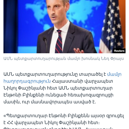
Լեզուներ
ԱՄՆ պետքարտուղարության մամլո խոսնակ Նեդ Փրայս
ԱՄՆ պետքարտուղարությունը տարածել է
մամլո
հաղորդագրություն
Հայաստանի վարչապետ
Նիկոլ Փաշինյանի հետ ԱՄՆ պետքարտուղար
Էնթոնի Բլինքենի ունեցած հեռախոզազրույցի
մասին, ուր մասնավորապես ասված է.
«Պետքարտուղար Էնթոնի Բլինքենն այսօր զրուցել
է ՀՀ վարչապետ Նիկոլ Փաշինյանի հետ։