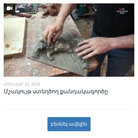
ՀՈՒՆՎԱՐ 15, 2024
Մշակույթ ստեղծող քանդակագործը
բեռնել ավելին