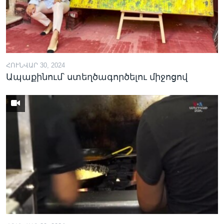
ՀՈՒՆՎԱՐ 30, 2024
Ապաքինում՝ ստեղծագործելու միջոցով