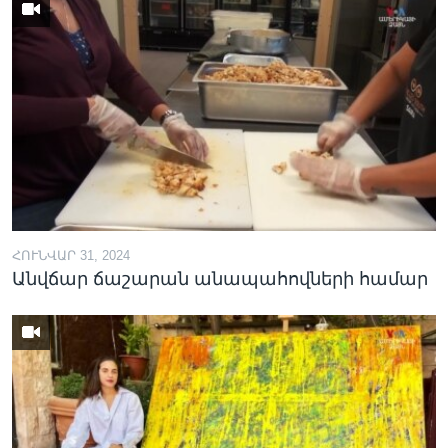
ՀՈՒՆՎԱՐ 31, 2024
Անվճար ճաշարան անապահովների համար