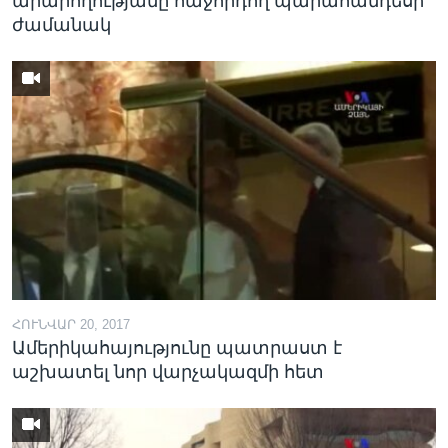
արարողությանը հաջորդող պարահանդեսի
ժամանակ
ՀՈՒՆՎԱՐ 20, 2017
Ամերիկահայությունը պատրաստ է
աշխատել նոր վարչակազմի հետ