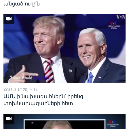
անցած ուղին
ՀՈՒՆՎԱՐ 20, 2017
ԱՄՆ-ի նախագահներն՝ իրենց
փոխնախագահների հետ