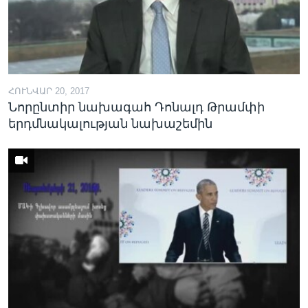
ՀՈՒՆՎԱՐ 20, 2017
Նորընտիր նախագահ Դոնալդ Թրամփի
երդմնակալության նախաշեմին