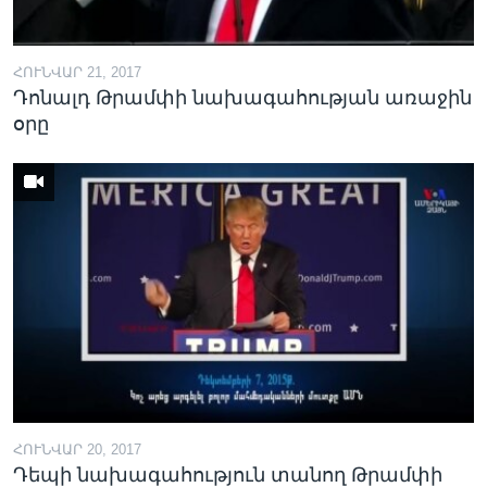
ՀՈՒՆՎԱՐ 21, 2017
Դոնալդ Թրամփի նախագահության առաջին
օրը
ՀՈՒՆՎԱՐ 20, 2017
Դեպի նախագահություն տանող Թրամփի