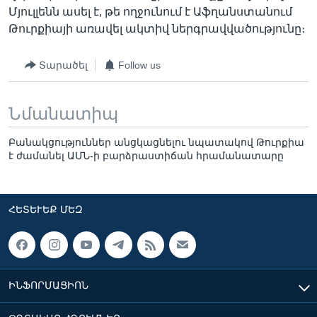
Մյուլլենն ասել է, թե ողջունում է Աֆղանստանում
Թուրքիայի առավել ակտիվ ներգրավվածությունը։
Տարածել
Follow us
Նմանատիպ
Բանակցություններ անցկացնելու նպատակով Թուրքիա
է ժամանել ԱՄՆ-ի բարձրաստիճան հրամանատարը
ՀԵՏԵՒԵՔ ՄԵԶ
ԻՆՖՈՐՄԱՑԻՈՆ