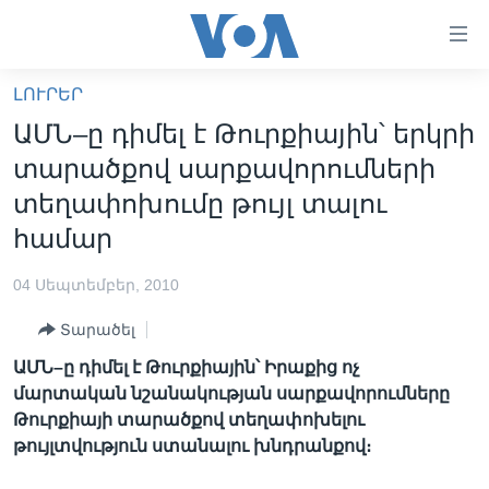
Մատչելի
հղումներ
անցնել
ԼՈՒՐԵՐ
հիմնական
ԳԼԽԱՎՈՐ ԷՋ
ԱՄՆ–ը դիմել է Թուրքիային՝ երկրի
բովանդակությանը
ԼՈՒՐԵՐ
անցնել
տարածքով սարքավորումների
հիմնական
ՍՓՅՈՒՌՔ
տեղափոխումը թույլ տալու
բովանդակությանը
ՏԵՍԱՆՅՈՒԹԵՐ
համար
հիմնական
բովանդակություն
ՖԻԼՄԵՐ
04 Սեպտեմբեր, 2010
ՄԵՐ ՄԱՍԻՆ
ՖԻԼՄԵՐ
Տարածել
ՈՒԿՐԱԻՆԱԿԱՆ ՊԱՏԵՐԱԶՄ
IN ENGLISH
ՄԵՐ ՄԱՍԻՆ
ԱՄՆ–ը դիմել է Թուրքիային՝ Իրաքից ոչ
«ԱՄԵՐԻԿԱՅԻ ՁԱՅՆ»-Ի ԿԱՆՈՆԱԴՐՈՒԹՅՈՒՆ
մարտական նշանակության սարքավորումները
Learning English
Թուրքիայի տարածքով տեղափոխելու
ԿԱՊ ՄԵԶ ՀԵՏ
թույլտվություն ստանալու խնդրանքով։
ՀԵՏԵՒԵՔ ՄԵԶ