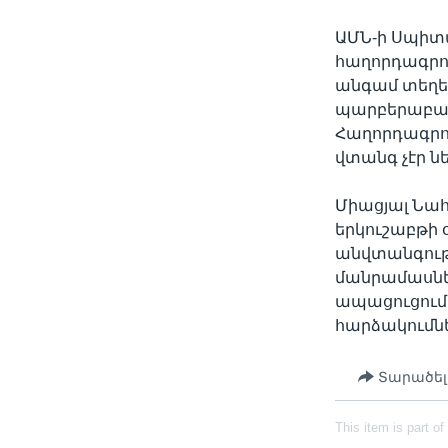
ԱՄՆ-ի Սպիտ
հաղորդագրո
անգամ տեղեկ
պարբերաբար
Հաղորդագրու
վտանգ չէր ն
Միացյալ Նա
երկուշաբթի 
անվտանգութ
մանրամասներ
ապացուցում 
հարձակումնե
Տարածել
This item is part of