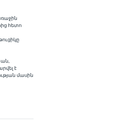
առաջին
րից հետո
թուցիկը
ան,
րվել է
ւթյան մասին
ը