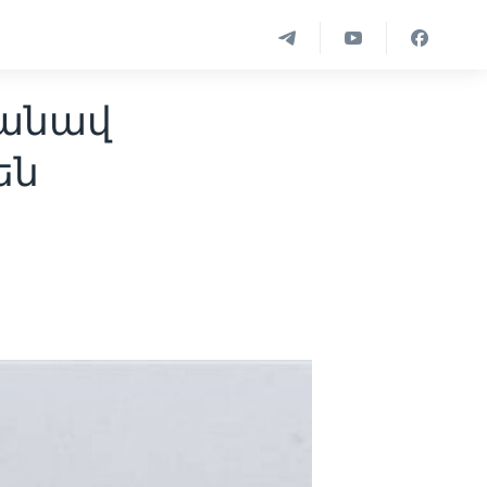
դանավ
են