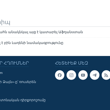
տիպ
ահն անակնկալ այց է կատարել Աֆղանստան
է բին Լադենի նամակագրությունը
Ր ՀՂՈՒՄՆԵՐ
ՀԵՏԵՒԵՔ ՄԵԶ
om
 Ձայն»-ը՝ ռուսերեն
տոնական դիրքորոշումը