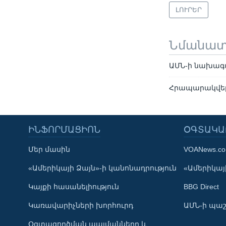
ԼՈՒՐԵՐ
Նմանա
ԱՄՆ-ի նախագ
Հրապարակվել 
ԻՆՖՈՐՄԱՑԻՈՆ
ՕԳՏԱԿԱ
Մեր մասին
VOANews.c
Learning English
«Ամերիկայի Ձայն»-ի կանոնադրություն
«Ամերիկայի
Կայքի հասանելիություն
BBG Direct
ՀԵՏԵՒԵՔ ՄԵԶ
Կառավարիչների խորհուրդ
ԱՄՆ-ի պաշ
Օգտագործման պայմանները և