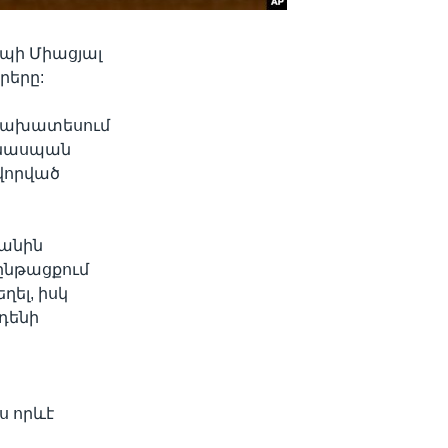
եպի Միացյալ
րերը:
ը նախատեսում
քնասպան
ավորված
կանին
ընթացքում
ել, իսկ
դենի
ս որևէ