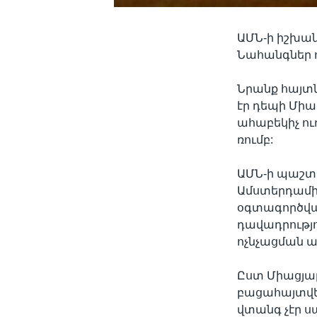
ԱՄՆ-ի իշխան
Նահանգներ ո
Նրանք հայտն
էր դեպի Միա
ահաբեկիչ ու
ռումբ:
ԱՄՆ-ի պաշտո
Ամստերդամից
օգտագործված
դավադրությ
ոչնչացման 
Ըստ Միացյալ
բացահայտվել
վտանգ չէր 