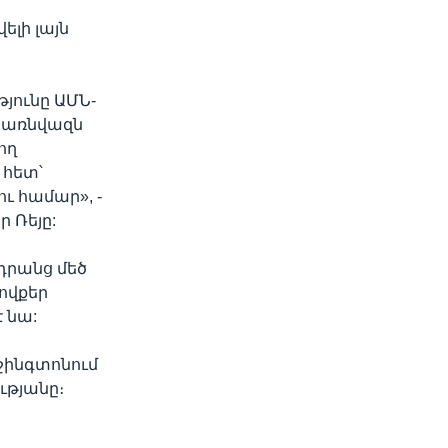
ելի լայն
թյունը ԱՄՆ-
ր առնվազն
ող
 հետ՝
ւ համար», -
ր Ռեյը:
 դրանց մեծ
ովքեր
 նա:
շինգտոնում
ւթյանը։