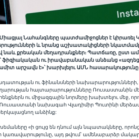
Միացյալ Նահանգները պատժամիջոցներ է կիրառել Կ
երությունների և նրանց աշխատակիցների նկատմամբ
ով նաև քրեական մեղադրանքներ։ Պատճառը, ըստ ամ
ծ՝ ֆիզիակական ու իրավաբանական անձանց «ազդեցո
րամիտ արշավն է»՝ խարխլելու ԱՄՆ հասարակությունը
դատության ու ֆինանսների նախարարությունների,
արության հայտարարությունները Ռուսաստանին մե
րենքներն ու միջազգային նորմերը խախտելու մեջ, որ
 Ռուսաստանի նախագահ Վլադիմիր Պուտինի մերձա
երկայացնող անձինք:
եմաները «ի ցույց են դնում այն նպատակները, որոնց
կառավարությունը, այդ թվում՝ ամենաբարձր մակա