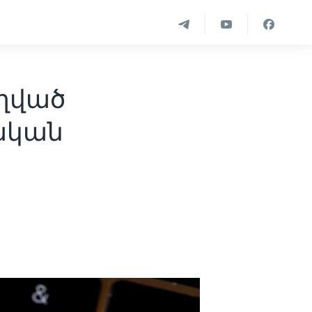
ղղված
ական