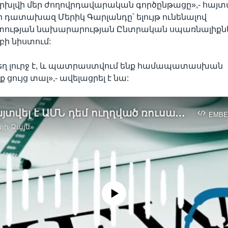
խլվի մեր ժողովրդավարական գործընթացը»,- հայտ
 դատախազ Մերիկ Գարլանդը՝ ելույթ ունենալով
ւթյան նախարարության Ընտրական սպառնալիքնե
ի նիստում:
եղ լուրջ է, և պատրաստվում ենք համապատասխան
 ցույց տալ»,- ավելացրել է նա:
Բացահայտվել է ԱՄՆ դեմ ուղղված ռուսական ապատեղեկատվական արշավը
EMBE
յի Ձայն»
No media source currently available