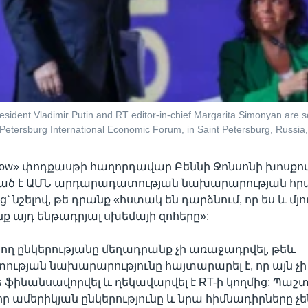
esident Vladimir Putin and RT editor-in-chief Margarita Simonyan are 
 Petersburg International Economic Forum, in Saint Petersburg, Russia
Show» փոդքասթի հաղորդավար Բեննի Ջոնսոնի խոսքով
ած է ԱՄՆ արդարադատության նախարարության 
 նշելով, թե դրանք «հստակ են դարձնում, որ ես և մյ
նք այդ ենթադրյալ սխեմայի զոհերը»:
ծող ընկերությանը մեղադրանք չի առաջադրվել, թեև
թյան նախարարությունը հայտարարել է, որ այն չի
ե ֆինանսավորվել և ղեկավարվել է RT-ի կողմից: Պաշ
 որ ամերիկյան ընկերությունը և նրա հիմնադիրները չե