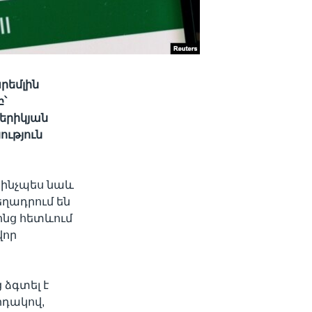
րեմլին
՝
երիկյան
ւթյուն
 ինչպես նաև
ղադրում են
ոնց հետևում
վոր
 ձգտել է
րդակով,