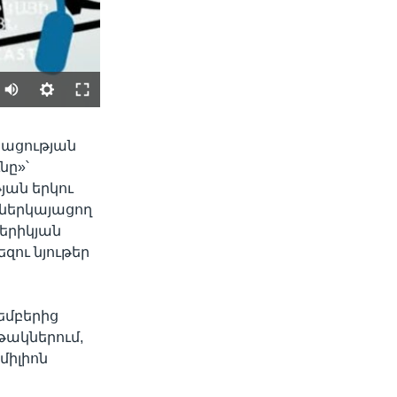
SHARE
ացության
նը»՝
ան երկու
 ներկայացող
մերիկյան
զու նյութեր
width
px
յեմբերից
թակներում,
 միլիոն