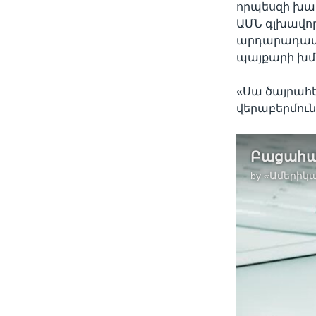
որպեսզի խար
ԱՄՆ գլխավոր
արդարադատո
պայքարի խմբ
«Սա ծայրահ
վերաբերմունք
by
«Ամերիկա