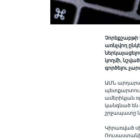
Չորեքշաբթի 
առնչվող ընկ
ներկայացել
կողմի, նշվա
գործելու չա
ԱՄՆ արդարա
պետքարտուղ
ամերիկյան օ
կանգնած են
շրջապատը ն
Կիրառված սխ
Ռուսաստանի 