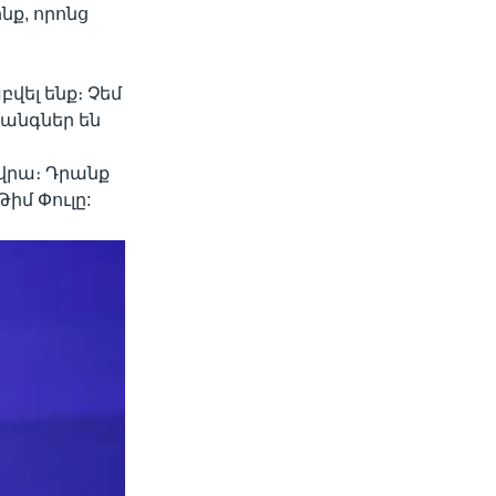
նք, որոնց
վել ենք։ Չեմ
հանգներ են
 վրա։ Դրանք
իմ Փուլը: