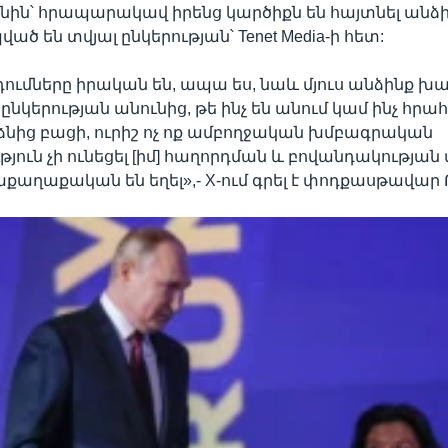
ոնին՝ հրապարակավ իրենց կարծիքն են հայտնել անձի
ած են տվյալ ընկերության՝ Tenet Media-ի հետ:
դումները իրական են, ապա ես, նաև մյուս անձինք խաբ
ընկերության անունից, թե ինչ են անում կամ ինչ հրա
ձնից բացի, ուրիշ ոչ ոք ամբողջական խմբագրական
թյուն չի ունեցել [իմ] հաղորդման և բովանդակության
ղաքական են եղել»,- X-ում գրել է փոդքասթավար Թ