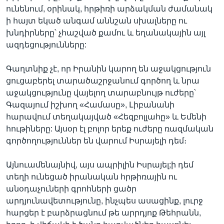
ունենում, օրինակ, հրթիռի արձակման ժամանակ
ի հայտ եկած անգամ աննշան սխալները ու
խնդիրները՝ չհաշված քամու և եղանակային այլ
ազդեցությունները:
Գաղտնիք չէ, որ Իրանին կարող են աջակցություն
ցուցաբերել տարածաշրջանում գործող և նրա
աջակցությունը վայելող տարաբնույթ ուժերը՝
Գազայում իշխող «Համասը», Լիբանանի
հարավում տեղակայված «Հեզբոլլահը» և Եմենի
հութիները: Այսօր էլ բոլոր երեք ուժերը ռազմական
գործողություններ են վարում Իսրայելի դեմ։
Այնուամենայնիվ, այս ապրիլին Իսրայել;ի դեմ
տեղի ունեցած իրանական հրթիռային ու
անօդաչուների գրոհների ցածր
արդյունավետությունը, ինչպես ասացինք, լուրջ
հարցեր է բարձրացնում թե արրդյոք Թեհրանն,