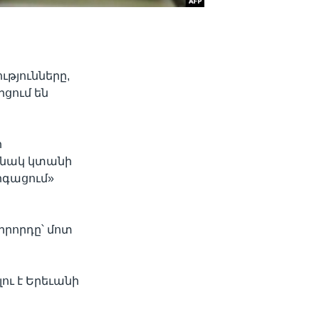
թյունները,
րցում են
ի
թանակ կտանի
րգացում»
րրորդը՝ մոտ
ու է Երեւանի