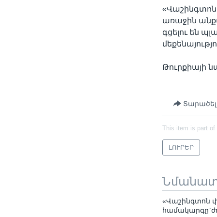
«Վաշինգտոն 
առաջին անք
գցելու են պ
մեքենայությո
Թուրքիայի ն
Տարածել
This item is part of
ԼՈՒՐԵՐ
Նմանա
«Վաշինգտոն 
համակարգը`ժ