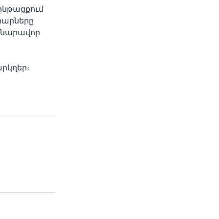
ընթացքում
րարները
 հնարավոր
արկղեր։