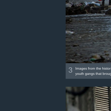
3
Images from the histor
youth gangs that broug