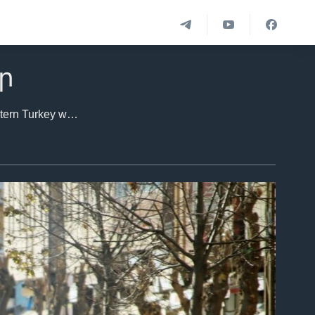
ր
VOA Turkish took these photos in the historic Sur neighborhood of Diyarbakir, in southeastern Turkey where clashes between armed members of pro-Kurdish youth groups and security forces has been continuing for weeks. One resident said he has been unable to sleep for three weeks because of shootings and explosions outside his house.