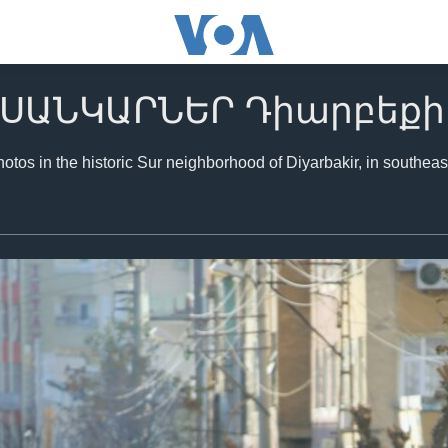
ՒՍԱՆԿԱՐՆԵՐ Դիարբեքի