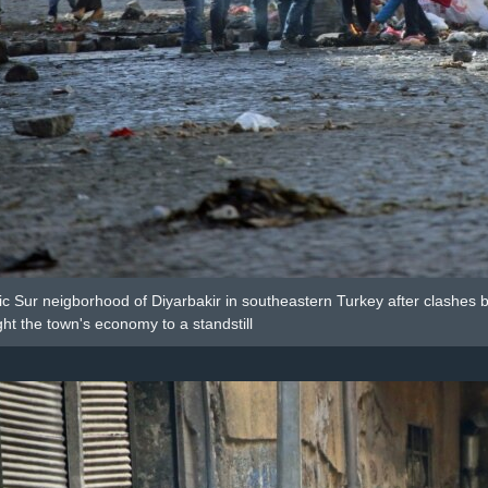
ic Sur neigborhood of Diyarbakir in southeastern Turkey after clashes
ht the town's economy to a standstill