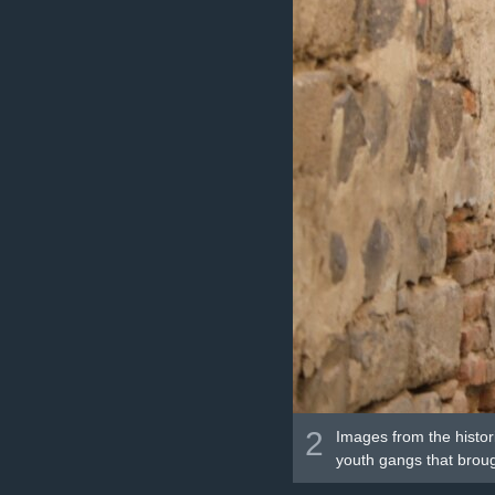
2
Images from the histor
youth gangs that broug