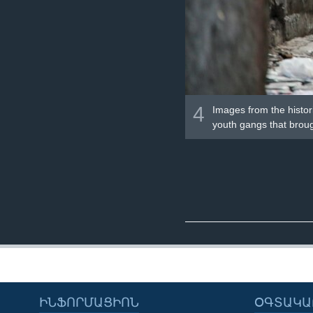
4
Images from the histor
youth gangs that broug
ԻՆՖՈՐՄԱՑԻՈՆ
ՕԳՏԱԿԱ