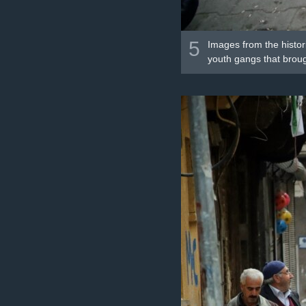
5
Images from the histor
youth gangs that broug