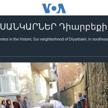
ՒՍԱՆԿԱՐՆԵՐ Դիարբեքի