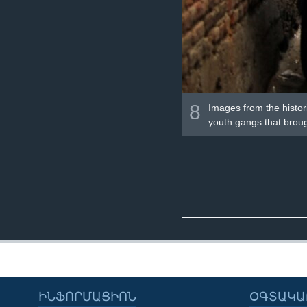
8
Images from the histor
youth gangs that broug
ԻՆՖՈՐՄԱՑԻՈՆ
ՕԳՏԱԿԱ