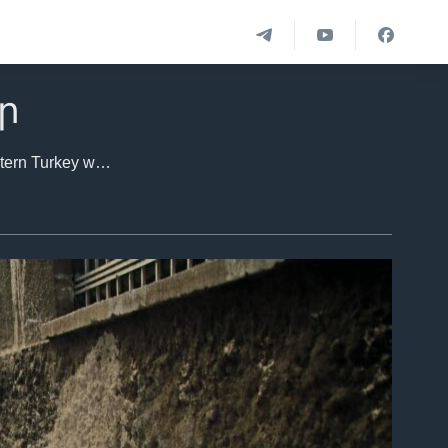
ր
VOA Turkish took these photos in the historic Sur neighborhood of Diyarbakir, in southeastern Turkey where clashes between armed members of pro-Kurdish youth groups and security forces has been continuing for weeks. One resident said he has been unable to sleep for three weeks because of shootings and explosions outside his house.