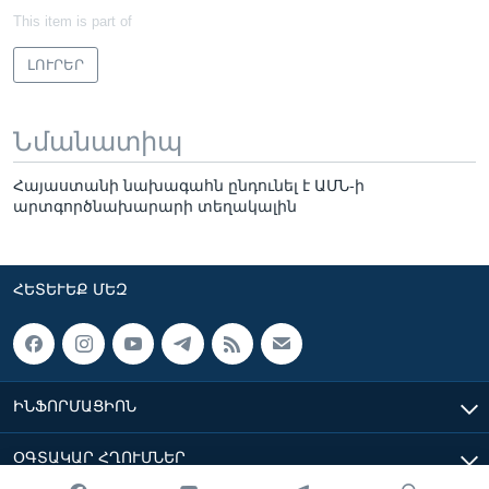
This item is part of
ԼՈՒՐԵՐ
Նմանատիպ
Հայաստանի նախագահն ընդունել է ԱՄՆ-ի
արտգործնախարարի տեղակալին
ՀԵՏԵՒԵՔ ՄԵԶ
ԻՆՖՈՐՄԱՑԻՈՆ
ՕԳՏԱԿԱՐ ՀՂՈՒՄՆԵՐ