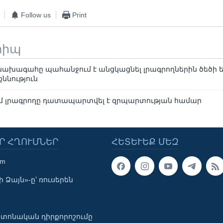
Follow us
Print
տիպ
ախագահը պահանջում է անցկացնել լրագրողներին ծեծի ե
ննություն
մ լրագրողը դատապարտվել է զրպարտության համար
Ր ՀՂՈՒՄՆԵՐ
ՀԵՏԵՒԵՔ ՄԵԶ
om
 Ձայն»-ը՝ ռուսերեն
տոնական դիրքորոշումը