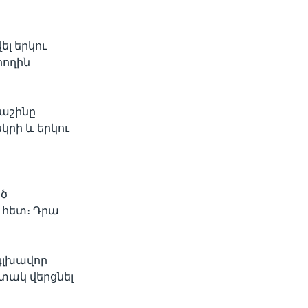
ել երկու
րողին
աշինը
կրի և երկու
ած
 հետ։ Դրա
գլխավոր
տակ վերցնել