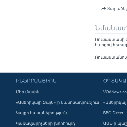
Տարածել
Նմանա
Ռուսաստանի ն
հարցով հետաք
Ռուսաստանու
ԻՆՖՈՐՄԱՑԻՈՆ
ՕԳՏԱԿԱ
Մեր մասին
VOANews.c
Learning English
«Ամերիկայի Ձայն»-ի կանոնադրություն
«Ամերիկայի
Կայքի հասանելիություն
BBG Direct
ՀԵՏԵՒԵՔ ՄԵԶ
Կառավարիչների խորհուրդ
ԱՄՆ-ի պաշ