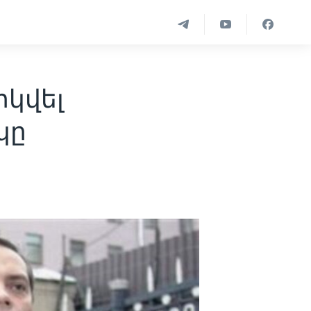
րկվել
կը