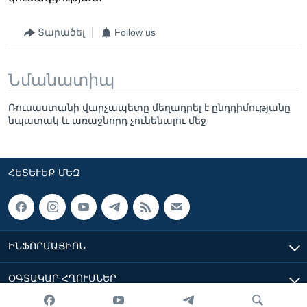
Տարածել
Follow us
Նմանատիպ
Ռուսաստանի վարչապետը մեղադրել է ընդդիմությանը
նպատակ և առաջնորդ չունենալու մեջ
ՀԵՏԵՒԵՔ ՄԵԶ
ԻՆՖՈՐՄԱՑԻՈՆ
ՕԳՏԱԿԱՐ ՀՂՈՒՄՆԵՐ