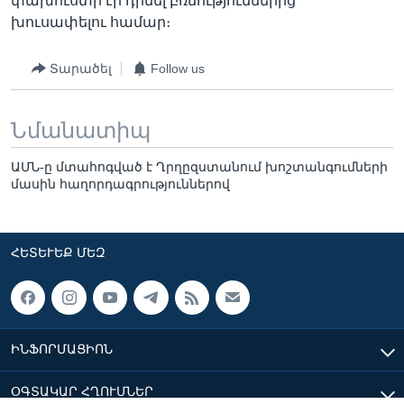
փախուստի էր դիմել բռնություններից
խուսափելու համար։
Տարածել
Follow us
Նմանատիպ
ԱՄՆ-ը մտահոգված է Ղրղըզստանում խոշտանգումների
մասին հաղորդագրություններով
ՀԵՏԵՒԵՔ ՄԵԶ
ԻՆՖՈՐՄԱՑԻՈՆ
ՕԳՏԱԿԱՐ ՀՂՈՒՄՆԵՐ