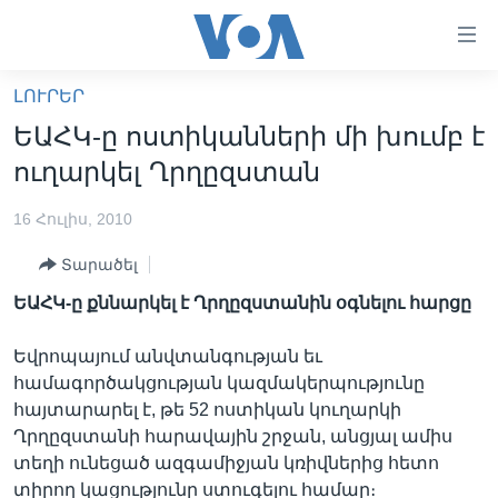
Մատչելի
հղումներ
անցնել
ԼՈՒՐԵՐ
հիմնական
ԳԼԽԱՎՈՐ ԷՋ
ԵԱՀԿ-ը ոստիկանների մի խումբ է
բովանդակությանը
ԼՈՒՐԵՐ
անցնել
ուղարկել Ղրղըզստան
հիմնական
ՍՓՅՈՒՌՔ
բովանդակությանը
16 Հուլիս, 2010
ՏԵՍԱՆՅՈՒԹԵՐ
հիմնական
Տարածել
բովանդակություն
ՖԻԼՄԵՐ
ԵԱՀԿ-ը քննարկել է Ղրղըզստանին օգնելու հարցը
ՄԵՐ ՄԱՍԻՆ
ՖԻԼՄԵՐ
Եվրոպայում անվտանգության եւ
ՈՒԿՐԱԻՆԱԿԱՆ ՊԱՏԵՐԱԶՄ
IN ENGLISH
ՄԵՐ ՄԱՍԻՆ
համագործակցության կազմակերպությունը
«ԱՄԵՐԻԿԱՅԻ ՁԱՅՆ»-Ի ԿԱՆՈՆԱԴՐՈՒԹՅՈՒՆ
հայտարարել է, թե 52 ոստիկան կուղարկի
Learning English
Ղրղըզստանի հարավային շրջան, անցյալ ամիս
ԿԱՊ ՄԵԶ ՀԵՏ
տեղի ունեցած ազգամիջյան կռիվներից հետո
ՀԵՏԵՒԵՔ ՄԵԶ
տիրող կացությունը ստուգելու համար։