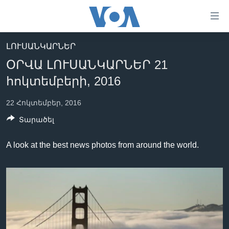
Մատչելի
հղումներ
անցնել
ԼՈՒՍԱՆԿԱՐՆԵՐ
հիմնական
ԳԼԽԱՎՈՐ ԷՋ
ՕՐՎԱ ԼՈՒՍԱՆԿԱՐՆԵՐ 21
բովանդակությանը
ԼՈՒՐԵՐ
անցնել
հոկտեմբերի, 2016
հիմնական
ՍՓՅՈՒՌՔ
բովանդակությանը
22 Հոկտեմբեր, 2016
ՏԵՍԱՆՅՈՒԹԵՐ
հիմնական
Տարածել
բովանդակություն
ՖԻԼՄԵՐ
A look at the best news photos from around the world.
ՄԵՐ ՄԱՍԻՆ
ՖԻԼՄԵՐ
ՈՒԿՐԱԻՆԱԿԱՆ ՊԱՏԵՐԱԶՄ
IN ENGLISH
ՄԵՐ ՄԱՍԻՆ
«ԱՄԵՐԻԿԱՅԻ ՁԱՅՆ»-Ի ԿԱՆՈՆԱԴՐՈՒԹՅՈՒՆ
Learning English
ԿԱՊ ՄԵԶ ՀԵՏ
ՀԵՏԵՒԵՔ ՄԵԶ