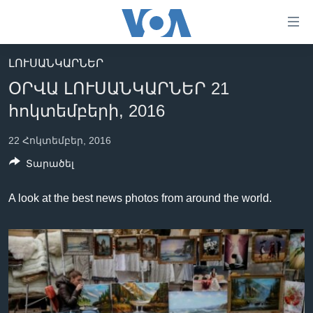
Մատչելի
հղումներ
անցնել
ԼՈՒՍԱՆԿԱՐՆԵՐ
հիմնական
ԳԼԽԱՎՈՐ ԷՋ
ՕՐՎԱ ԼՈՒՍԱՆԿԱՐՆԵՐ 21
բովանդակությանը
ԼՈՒՐԵՐ
անցնել
հոկտեմբերի, 2016
հիմնական
ՍՓՅՈՒՌՔ
բովանդակությանը
22 Հոկտեմբեր, 2016
ՏԵՍԱՆՅՈՒԹԵՐ
հիմնական
Տարածել
բովանդակություն
ՖԻԼՄԵՐ
A look at the best news photos from around the world.
ՄԵՐ ՄԱՍԻՆ
ՖԻԼՄԵՐ
ՈՒԿՐԱԻՆԱԿԱՆ ՊԱՏԵՐԱԶՄ
IN ENGLISH
ՄԵՐ ՄԱՍԻՆ
«ԱՄԵՐԻԿԱՅԻ ՁԱՅՆ»-Ի ԿԱՆՈՆԱԴՐՈՒԹՅՈՒՆ
Learning English
ԿԱՊ ՄԵԶ ՀԵՏ
ՀԵՏԵՒԵՔ ՄԵԶ