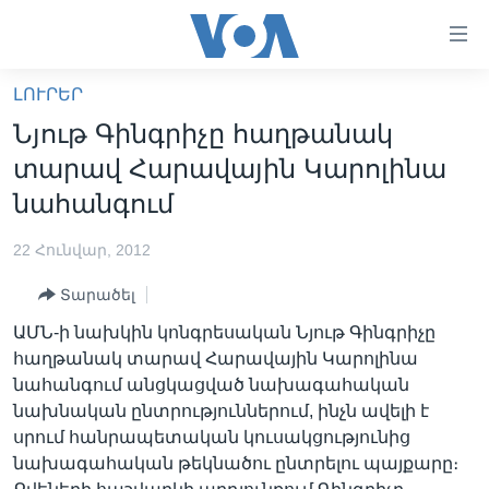
Մատչելի
հղումներ
անցնել
ԼՈՒՐԵՐ
հիմնական
ԳԼԽԱՎՈՐ ԷՋ
Նյութ Գինգրիչը հաղթանակ
բովանդակությանը
ԼՈՒՐԵՐ
անցնել
տարավ Հարավային Կարոլինա
հիմնական
ՍՓՅՈՒՌՔ
նահանգում
բովանդակությանը
ՏԵՍԱՆՅՈՒԹԵՐ
հիմնական
22 Հունվար, 2012
բովանդակություն
ՖԻԼՄԵՐ
Տարածել
ՄԵՐ ՄԱՍԻՆ
ՖԻԼՄԵՐ
ԱՄՆ-ի նախկին կոնգրեսական Նյութ Գինգրիչը
ՈՒԿՐԱԻՆԱԿԱՆ ՊԱՏԵՐԱԶՄ
IN ENGLISH
ՄԵՐ ՄԱՍԻՆ
հաղթանակ տարավ Հարավային Կարոլինա
նահանգում անցկացված նախագահական
«ԱՄԵՐԻԿԱՅԻ ՁԱՅՆ»-Ի ԿԱՆՈՆԱԴՐՈՒԹՅՈՒՆ
Learning English
նախնական ընտրություններում, ինչն ավելի է
ԿԱՊ ՄԵԶ ՀԵՏ
սրում հանրապետական կուսակցությունից
նախագահական թեկնածու ընտրելու պայքարը։
ՀԵՏԵՒԵՔ ՄԵԶ