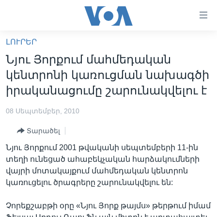
Մատչելի
հղումներ
անցնել
ԼՈՒՐԵՐ
հիմնական
ԳԼԽԱՎՈՐ ԷՋ
Նյու Յորքում մահմեդական
բովանդակությանը
ԼՈՒՐԵՐ
անցնել
կենտրոնի կառուցման նախագծի
հիմնական
ՍՓՅՈՒՌՔ
իրականացումը շարունակվելու է
բովանդակությանը
ՏԵՍԱՆՅՈՒԹԵՐ
հիմնական
08 Սեպտեմբեր, 2010
բովանդակություն
ՖԻԼՄԵՐ
Տարածել
ՄԵՐ ՄԱՍԻՆ
ՖԻԼՄԵՐ
Նյու Յորքում 2001 թվականի սեպտեմբերի 11-ին
ՈՒԿՐԱԻՆԱԿԱՆ ՊԱՏԵՐԱԶՄ
IN ENGLISH
ՄԵՐ ՄԱՍԻՆ
տեղի ունեցած ահաբեկչական հարձակումների
վայրի մոտակայքում մահմեդական կենտրոն
«ԱՄԵՐԻԿԱՅԻ ՁԱՅՆ»-Ի ԿԱՆՈՆԱԴՐՈՒԹՅՈՒՆ
Learning English
կառուցելու ծրագրերը շարունակվելու են:
ԿԱՊ ՄԵԶ ՀԵՏ
Չորեքշաբթի օրը «Նյու Յորք թայմս» թերթում իմամ
ՀԵՏԵՒԵՔ ՄԵԶ