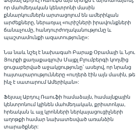
Ֆեյսալ Աբդուլ Ռաուֆն այն միտքն է արտահայտել,
որ մահմեդական կենտրոնի մասին
քննարկումներն արտացոլում են ամերիկյան
արժեքները, ներառյալ «ուրիշների իրավունքների
Լեզուներ
ճանաչումը, հանդուրժողականությունը և
պաշտամունքի ազատությունը»:
Նա նաև նշել է նախագահ Բարաք Օբամայի և Նյու
Յուրքի քաղաքագլուխ Մայքլ Բլումբերգի կողմից
ցուցաբերված աջակցությունը` ասելով, որ նրանց
հայտարարությունները «ուղերձ էին այն մասին, թե
ինչ է սատարում Ամերիկան»:
Ֆեյսալ Աբդուլ Ռաուֆի համաձայն, համայնքային
կենտրոնում կլինեն մահմեդական, քրիստոնյա,
հրեական և այլ կրոնների ներկայացուցիչների
աղոթքի համար նախատեսված առանձին
տարածքներ: