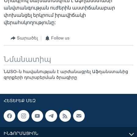
Ծրագրով նախատեսվում է Աֆղանստանի
անվտանգության ուժերին աստիճանաբար
փոխանցել երկրում իրավիճակի
վերահսկողությունը:
Տարածել
Follow us
Նմանատիպ
ՆԱՏՕ–ն հավանության է արժանացրել Աֆղանստանից
զորքերի դուրսբերման ծրագիրը
ՀԵՏԵՒԵՔ ՄԵԶ
ԻՆՖՈՐՄԱՑԻՈՆ