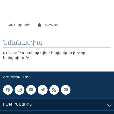
Տարածել
Follow us
Նմանատիպ
ԱՄՆ-ում բացահայտվել է հայկական խոշոր
հանցախումբ
ՀԵՏԵՒԵՔ ՄԵԶ
ԻՆՖՈՐՄԱՑԻՈՆ