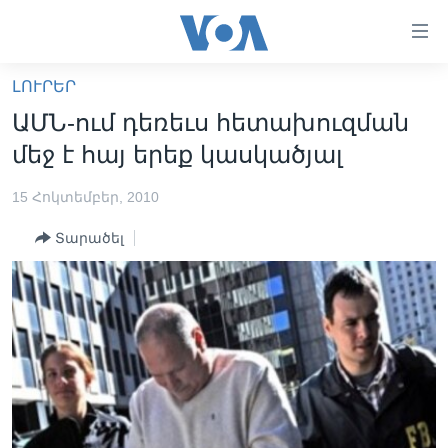
Մատչելի
հղումներ
անցնել
ԼՈՒՐԵՐ
հիմնական
ԳԼԽԱՎՈՐ ԷՋ
ԱՄՆ-ում դեռեւս հետախուզման
բովանդակությանը
ԼՈՒՐԵՐ
անցնել
մեջ է հայ երեք կասկածյալ
հիմնական
ՍՓՅՈՒՌՔ
բովանդակությանը
15 Հոկտեմբեր, 2010
ՏԵՍԱՆՅՈՒԹԵՐ
հիմնական
Տարածել
բովանդակություն
ՖԻԼՄԵՐ
ՄԵՐ ՄԱՍԻՆ
ՖԻԼՄԵՐ
ՈՒԿՐԱԻՆԱԿԱՆ ՊԱՏԵՐԱԶՄ
IN ENGLISH
ՄԵՐ ՄԱՍԻՆ
«ԱՄԵՐԻԿԱՅԻ ՁԱՅՆ»-Ի ԿԱՆՈՆԱԴՐՈՒԹՅՈՒՆ
Learning English
ԿԱՊ ՄԵԶ ՀԵՏ
ՀԵՏԵՒԵՔ ՄԵԶ