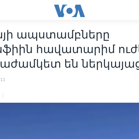
այի ապստամբները
ֆիին հավատարիմ ուժ
նաժամկետ են ներկայաց
011