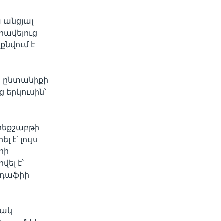
ա անցյալ
րավելուց
քնվում է
իի ընտանիքի
ց երկուսին՝
րեքշաբթի
է՝ լույս
իի
ել է՝
ադաֆիի
նակ