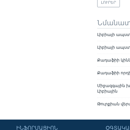
ԼՈՒՐԵՐ
Նմանա
Լիբիայի ապստ
Լիբիայի ապստ
Քադաֆիի կինն
Քադաֆիի որդի
Միջազգային խ
Լիբիային
Թուրքիան վերա
ԻՆՖՈՐՄԱՑԻՈՆ
ՕԳՏԱԿԱ