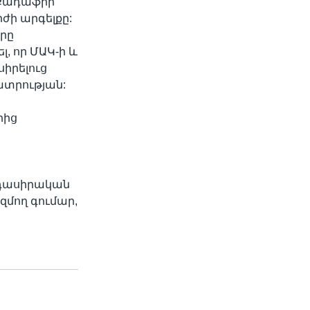
 Քադաֆիի
ժի արգելքը:
երը
, որ ՄԱԿ-ի և
սիրելուց
ատրության:
րից
րդասիրական
զմող գումար,