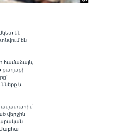
մկետ են
տնվում են
ի համաձայն,
թ քաղաքի
րը՝
ւնները և
 հավատարիմ
ած վերջին
ավարական
 Սաբհա