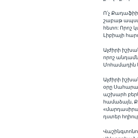
Ո՛չ Քադաֆիի,
շաբաթ ապստա
հետո: Որոշ 
Լիբիայի հար
Ալժիրի իշխա
որոշ անդամնե
Մոհամադին և
Ալժիրի իշխա
օրը Սահարա 
աշխարհ բերե
համաձայն, Ք
«մարդասիրակ
դստեր հղիութ
Վաշինգտոնո