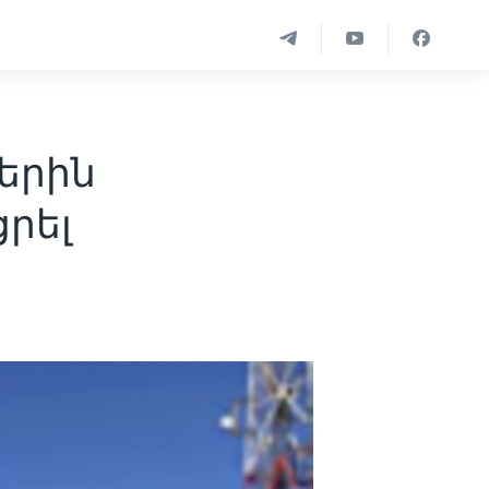
երին
րել