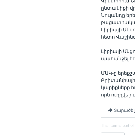
Վիկտորիա Նո
ընտանիքի վր
Նուլանդը եր
բացատրական 
Լիբիայի Անց
հետո Վաշինգ
Լիբիայի Անց
պահանջել է
ՄԱԿ-ը երեքշ
Բրիտանիայի
կարիքները հ
որն ուղղվելո
Տարածել
This item is part of