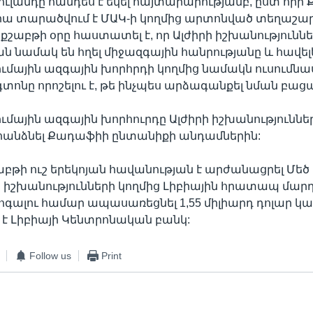
ւլանդը հանդես է եկել հայտարարությամբ, ըստ որի
ա տարածվում է ՄԱԿ-ի կողմից արտոնված տեղաշար
եքշաբթի օրը հաստատել է, որ Ալժիրի իշխանությունն
նամակ են հղել միջազգային հանրությանը և հավելել
ումային ազգային խորհրդի կողմից նամակն ուսումնա
տոնը որոշելու է, թե ինչպես արձագանքել նման բաց
ումային ազգային խորհուրդը Ալժիրի իշխանություննե
 հանձնել Քադաֆիի ընտանիքի անդամներին:
աբթի ուշ երեկոյան հավանության է արժանացրել Մեծ
 իշխանությունների կողմից Լիբիային հրատապ մա
ոգալու համար ապասառեցնել 1,55 միլիարդ դոլար կա
ւ է Լիբիայի Կենտրոնական բանկ:
Follow us
Print