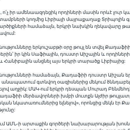
 ո՛չ իր ամենաազդեցիկ որդիների մասին որևէ լուր կ
մբների կողմից Լիբիայի մայրաքաղաք Տրիպոլին գ
կարծիքների համաձայն, երկրի նախկին ղեկավարը թա
ավում:
նությունները երկուշաբթի օրը թույլ են տվել Քադաֆ
րին՝ իր կին Սաֆիային, դուստր Աիշային և որդիների
 Հանիբալին անցնել այս երկրի տարածք Լիբիայից:
նությունների համաձայն, Քադաֆիի դուստր Աիշան ե
անապատում գտնվող օազիսներից մեկում ծննդաբերել 
լով աղջիկ: ՄԱԿ-ում երկրի դեսպան Մուրադ Բենմեհդ
ադաֆիի մերձավորների խմբի մուտքն Ալժիր թույլատրվ
ան նկատառումներից ելնելով», որոնցից մեկն էր Ք
յունը:
ւմ ԱՄՆ-ի արտաքին գործերի նախարարության խոս