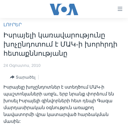
Մատչելի
հղումներ
անցնել
ԼՈՒՐԵՐ
հիմնական
ԳԼԽԱՎՈՐ ԷՋ
Իսրայելի կառավարությունը
բովանդակությանը
ԼՈՒՐԵՐ
անցնել
խոչընդոտում է ՄԱԿ-ի խորհրդի
հիմնական
ՍՓՅՈՒՌՔ
հետաքննությանը
բովանդակությանը
ՏԵՍԱՆՅՈՒԹԵՐ
հիմնական
24 Օգոստոս, 2010
բովանդակություն
ՖԻԼՄԵՐ
Տարածել
ՄԵՐ ՄԱՍԻՆ
ՖԻԼՄԵՐ
Իսրայելը խոչընդոտներ է ստեղծում ՄԱԿ-ի
ՈՒԿՐԱԻՆԱԿԱՆ ՊԱՏԵՐԱԶՄ
IN ENGLISH
ՄԵՐ ՄԱՍԻՆ
պաշտոնյաների առջև, երբ նրանք փորձում են
խոսել Իսրայելի զինվորների հետ դեպի Գազա
«ԱՄԵՐԻԿԱՅԻ ՁԱՅՆ»-Ի ԿԱՆՈՆԱԴՐՈՒԹՅՈՒՆ
Learning English
մարդասիրական օգնություն առաքող
ԿԱՊ ՄԵԶ ՀԵՏ
նավատորմի վրա կատարված հարձակման
մասին:
ՀԵՏԵՒԵՔ ՄԵԶ