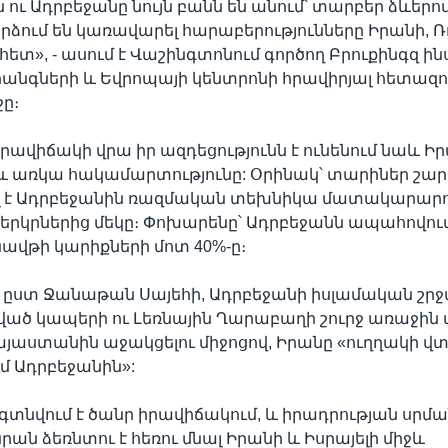
ու Ադրբեջանը նույն բանն են անում՝ տարբեր ձևերով։
որձում են կառավարել հարաբերությունները Իրանի,
 հետ», - ասում է Վաշինգտոնում գործող Բրուքինգզ 
անգների և Եվրոպայի կենտրոնի հրավիրյալ հետազո
ը։
րավիճակի վրա իր ազդեցությունն է ունենում նաև Իր
ջև առկա հակամարտությունը: Օրինակ՝ տարիներ շա
ղել է Ադրբեջանին ռազմական տեխնիկա մատակարար
րկրներից մեկը։ Փոխարենը՝ Ադրբեջանն ապահովում
ավթի կարիքների մոտ 40%-ը։
ց, ըստ Ջանաթան Սայեհի, Ադրբեջանի իսլամական շր
ված կապերի ու Լեռնային Ղարաբաղի շուրջ առաջի
աստանին աջակցելու միջոցով, Իրանը «ուղղակի վտ
մ Ադրբեջանին»:
գտնվում է ծանր իրավիճակում, և իրադրության սրմա
նրան ձեռնտու է հեռու մնալ Իրանի և Իսրայելի միջև