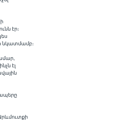
նի
նն էր։
պես
ի նկատմամբ։
ամար,
նչն էլ
ավային
կապերը
Արևմուտքի