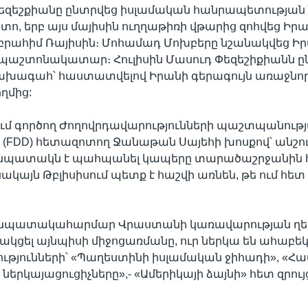
 Փեզեշքիանը ընտրվեց իսլամական հանրապետությա
ետո, երբ այս մայիսին ուղղաթիռի վթարից զոհվեց Իր
րահիմ Ռայիսին։ Մոհամադ Մոխբերը նշանակվեց Ի
աշտոնակատար։ Հուլիսին Մասուդ Փեզեշիքիանն ը
նախագահ՝ հաստատվելով Իրանի գերագույն առաջնոր
ղմից:
ւմ գործող Ժողովրդավարությունների պաշտպանութ
(FDD) հետազոտող Ջանաթան Սայեհի խոսքով՝ անշո
նպատակն է պահպանել կապերը տարածաշրջանին
ակայն Թբլիսիսում պետք է հաշվի առնեն, թե ում հետ
:
է նպատակահարմար Վրաստանի կառավարության ղ
կցել այնպիսի միջոցառմանը, ուր ներկա են ահաբե
թյունների՝ «Պաղեստինի իսլամական ջիհադի», «Հ
 ներկայացուցիչները»,- «Ամերիկայի ձայնի» հետ զրույց