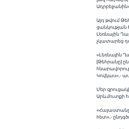
Ադրբեջանին»,
Այդ թվում Թ
ցանկության
Լեռնային Ղ
չկատարեց դ
«Լեռնային 
[Թեհրանը] ը
հնարավորութ
Կովկաս»,- աս
Մեր զրուցա
Արևմուտքի հ
«Հայաստանը 
հետ»,- ընդգծ