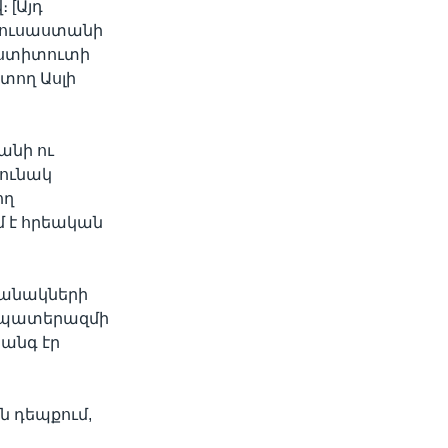
 [Այդ
 Ռուսաստանի
ինստիտուտի
տող Ասլի
անի ու
րունակ
ող
 է հրեական
ջանակների
ն պատերազմի
անգ էր
ն դեպքում,