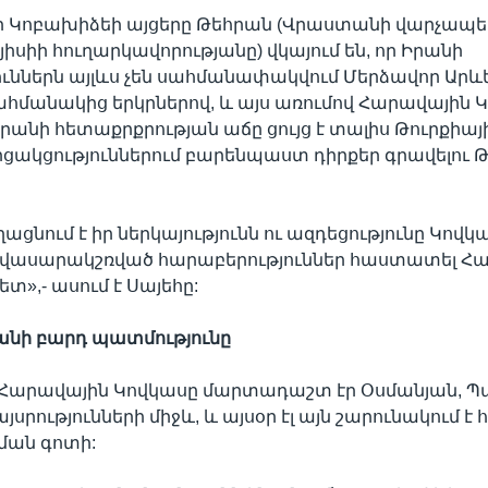
կլի Կոբախիձեի այցերը Թեհրան (Վրաստանի վարչապ
այիսիի հուղարկավորությանը) վկայում են, որ Իրանի
ւններն այլևս չեն սահմանափակվում Մերձավոր Արևե
հմանակից երկրներով, և այս առումով Հարավային 
անի հետաքրքրության աճը ցույց է տալիս Թուրքիայի
ցակցություններում բարենպաստ դիրքեր գրավելու 
ացնում է իր ներկայությունն ու ազդեցությունը Կովկ
հավասարակշռված հարաբերություններ հաստատել Հ
տ»,- ասում է Սայեհը:
նի բարդ պատմությունը
ր Հարավային Կովկասը մարտադաշտ էր Օսմանյան, Պ
սրությունների միջև, և այսօր էլ այն շարունակում 
ման գոտի: