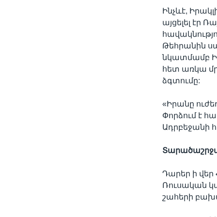
Ինչևէ, Իրա
այցելել էր Ռ
հավակնությո
Թեհրանին սա
նկատմամբ Իր
հետ առկա մր
ձգտումը:
«Իրանը ուժեղ
Փորձում է 
Ադրբեջանի հե
Տարածաշրջա
Դարեր ի վե
Ռուսական կայ
շահերի բախ