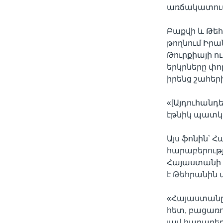
առճակատումի
Բաքվի և Թեհ
թողնում Իր
Թուրքիայի ո
երկրները փո
իրենց շահեր
«[Այդուհանդ
էթնիկ պատկան
Այս ֆոնին՝ 
հարաբերությ
Հայաստանի 
է Թեհրանին մ
«Հայաստանը
հետ, բացառո
լավ հարաբեր