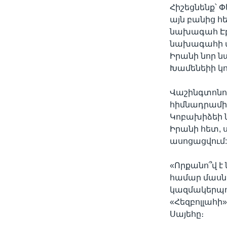
Հիշեցնենք՝
այն բանից հ
նախագահ Էբ
նախագահի պ
Իրանի նոր 
Խամենեիի կո
Վաշինգտոնո
հիմնադրամի 
Կոբախիձեի 
Իրանի հետ, ս
ասոցացվում
«Որքանո՞վ 
համար մասնա
կազմակերպու
«Հեզբոլլահի»
Սայեհը։