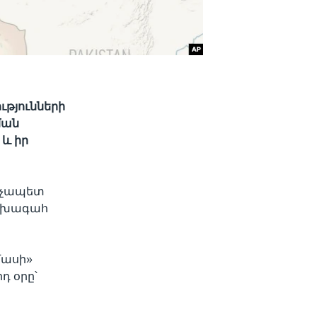
ւթյունների
ման
 և իր
արչապետ
նախագահ
մասի»
դ օրը՝