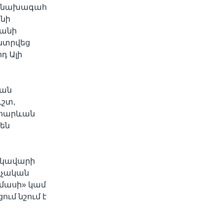
ն նախագահ
անի
րանի
նտրվեց
դ Ալի
յան
ւշտ,
 հարևան
 են
եկավարի
կչական
ամասի» կամ
ում նշում է