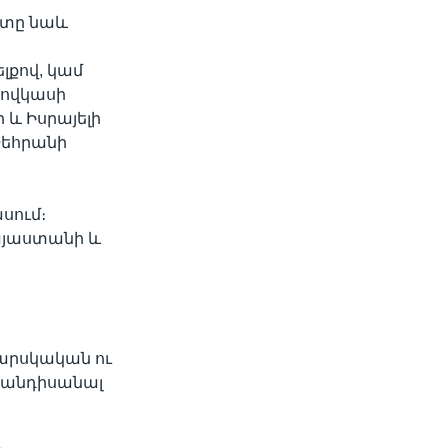
ետը նաև
լքով, կամ
Կովկասի
 և Իսրայելի
Թեհրանի
ասում։
այաստանի և
արսկական ու
է հանդիսանալ