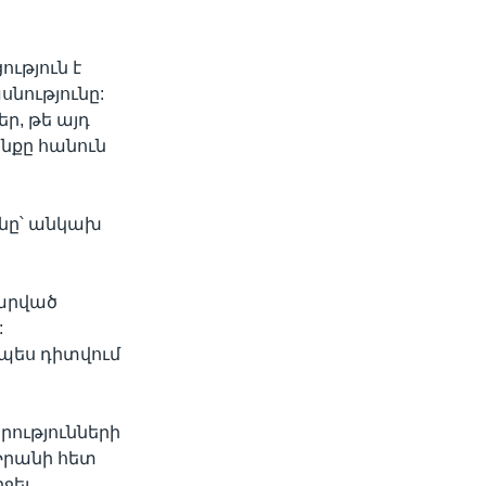
ւթյուն է
նությունը:
ր, թե այդ
նքը հանուն
ւնը՝ անկախ
լարված
:
պես դիտվում
ությունների
[Իրանի հետ
ջել