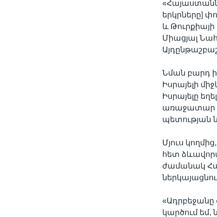
«Հայաստանն 
երկրները] փ
և Թուրքիայի
Միացյալ Նահ
Այդընթաշբաշ
Նման բարդ ի
Իսրայելի մի
Իսրայելը ե
առաջատար ե
պետության ն
Մյուս կողմի
հետ ձևավոր
ժամանակ Հայ
ներկայացնու
«Ադրբեջանը 
կարծում եմ, 