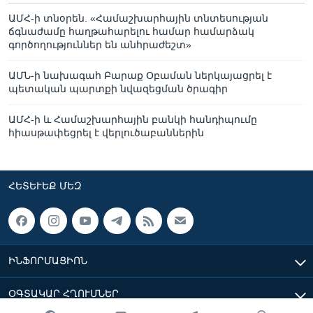
ԱՄՀ-ի տնօրեն. «Համաշխարհային տնտեսության
ճգնաժամը հաղթահարելու համար համարձակ
գործողություններ են անհրաժեշտ»
ԱՄՆ-ի նախագահ Բարաք Օբաման ներկայացրել է
պետական պարտքի նվազեցման ծրագիր
ԱՄՀ-ի և Համաշխարհային բանկի հանդիպումը
հիասթափեցրել է վերլուծաբաններին
ՀԵՏԵՒԵՔ ՄԵԶ
ԻՆՖՈՐՄԱՑԻՈՆ
ՕԳՏԱԿԱՐ ՀՂՈՒՄՆԵՐ