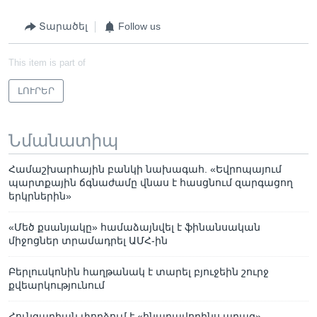
Տարածել
Follow us
This item is part of
ԼՈՒՐԵՐ
Նմանատիպ
Համաշխարհային բանկի նախագահ. «Եվրոպայում
պարտքային ճգնաժամը վնաս է հասցնում զարգացող
երկրներին»
«Մեծ քսանյակը» համաձայնվել է ֆինանսական
միջոցներ տրամադրել ԱՄՀ-ին
Բերլուսկոնին հաղթանակ է տարել բյուջեին շուրջ
քվեարկությունում
Հունգարիան փորձում է «հնարավորինս արագ»