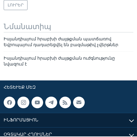
ԼՈՒՐԵՐ
Նմանատիպ
Իսլանդիայում հրաբխի ժայթքման պատճառով
Եվրոպայում դադարեցվել են բազմաթիվ չվերթներ
Իսլանդիայում հրաբխի ժայթքման ուժգնությունը
նվազում է
ՀԵՏԵՒԵՔ ՄԵԶ
ԻՆՖՈՐՄԱՑԻՈՆ
ՕԳՏԱԿԱՐ ՀՂՈՒՄՆԵՐ