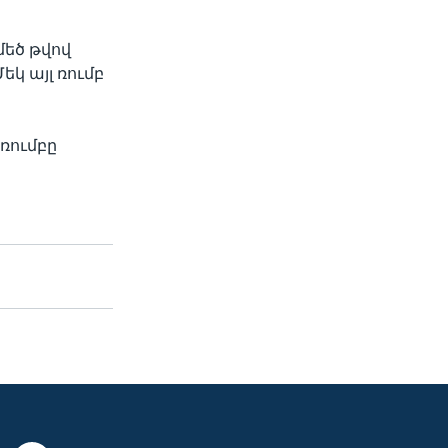
մեծ թվով
կ այլ ռումբ
ռումբը