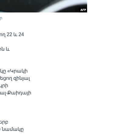
ր
ղ 22 և 24
ին և
կը «Կրակի
եցող զինյալ
կրի
 ալ-Քաիդայի
երբ
ծ նամակը