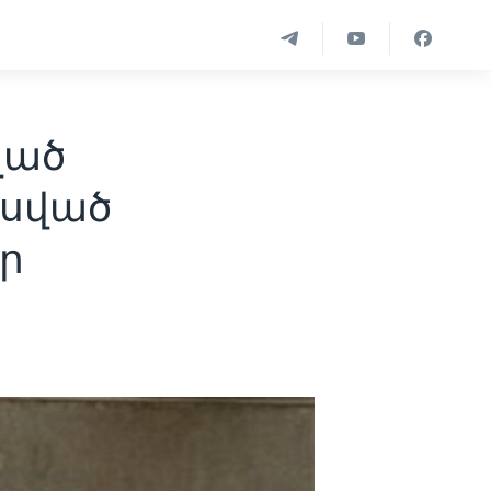
ված
եսված
ր