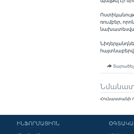
պայթել էր նր
Ոստիկանությ
ռումբեր, որ
նախատեսված 
Նիդերլանդնե
հայտնաբերվե
Տարածել
Նմանա
Հունաստանի ոս
ԻՆՖՈՐՄԱՑԻՈՆ
ՕԳՏԱԿԱ