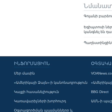
Նմանա
Գոլանի բարձո
Եգիպտոսի ներ
կանգնել են 
Պաղեստինցինե
ԻՆՖՈՐՄԱՑԻՈՆ
ՕԳՏԱԿԱ
Մեր մասին
VOANews.c
Learning English
«Ամերիկայի Ձայն»-ի կանոնադրություն
«Ամերիկայի
Կայքի հասանելիություն
BBG Direct
ՀԵՏԵՒԵՔ ՄԵԶ
Կառավարիչների խորհուրդ
ԱՄՆ-ի պաշ
Օգտագործման պայմանները և