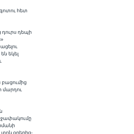
 գոտու հետ
 դուրս դեպի
ս»
ացելու
են եկել
ւ
 բացումից
ր մարդու
ն
շրջափակումը
հմանի
 տոն օրերից։