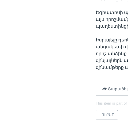
Եգիպտոսի պ
այս որոշմամ
պաղեստինցի
Իսրայելը դ
անցակետի վ
որոշ անձինք
զինյալներն 
զինամթերք 
Տարածել
This item is part of
ԼՈՒՐԵՐ