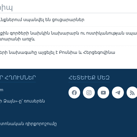
տիպ
ւնքներում սպանվել են ցուցարարներ
քին գործերի նախկին նախարարն ու ոստիկանության սպա
դատարանի առջև
րի նախագահը այցելել է Բոսնիա և Հերցեգովինա
Ր ՀՂՈՒՄՆԵՐ
ՀԵՏԵՒԵՔ ՄԵԶ
om
 Ձայն»-ը՝ ռուսերեն
տոնական դիրքորոշումը