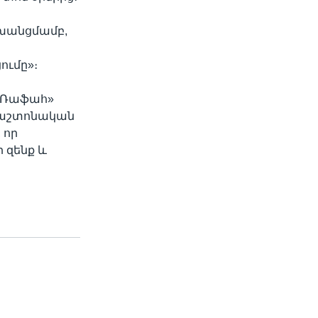
խանցմամբ,
ումը»։
 «Ռաֆահ»
պաշտոնական
 որ
 զենք և