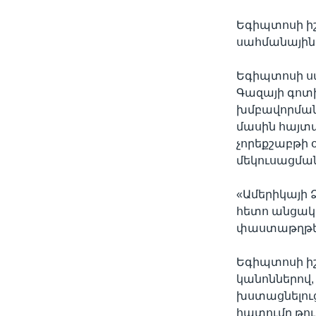
Եգիպտոսի իշ
սահմանային 
Եգիպտոսի ս
Գազայի գոտ
խմբավորման 
մասին հայտա
չորեքշաբթի օ
մեկուսացման
«Ամերիկայի
հետո անցակե
փաստաթղթեր
Եգիպտոսի իշ
կանոններով,
խստացնելու
հատումը թու