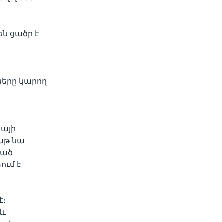
են ցածր է
ները կարող
իայի
բաթ նա
ված
ում է
է։
 և