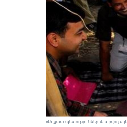
«Աղքատ պետություններին տրվող օգն