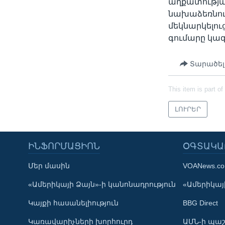
աղքատության
նախաձեռնու
մեկնարկելու
գումարը կազմ
Տարածել
This item is part of
ԼՈՒՐԵՐ
ԻՆՖՈՐՄԱՑԻՈՆ
ՕԳՏԱԿԱ
Մեր մասին
VOANews.c
Learning English
«Ամերիկայի Ձայն»-ի կանոնադրություն
«Ամերիկայի
Կայքի հասանելիություն
BBG Direct
ՀԵՏԵՒԵՔ ՄԵԶ
Կառավարիչների խորհուրդ
ԱՄՆ-ի պաշ