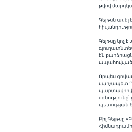
թվով մարդկ
Գեյթսն ասել 
հիվանդությո
Գեյթսը կոչ է
գյուղատնտես
են բարձրացն
ապահովվածո
Որպես գովաս
վարչապետ Դե
պարտավորվել
օգնությունը
պետության ծ
Բիլ Գեյթսը 
Հիմնադրամի 