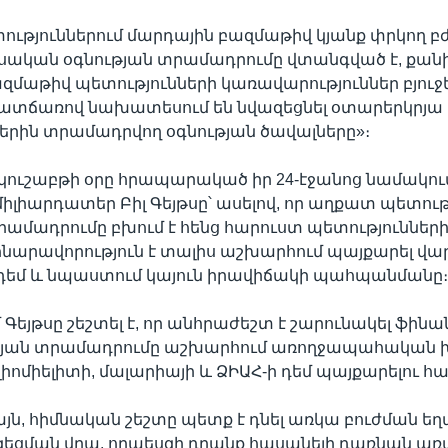
ւթյուններում մարդային բազմաթիվ կյանք փրկող բ
սական օգնության տրամադրումը վտանգված է, քանի
մաթիվ պետությունների կառավարություններ բյուջե
պատճառով նախատեսում են նվազեցնել օտարերկրյա
երին տրամադրվող օգնության ծավալները»։
րկուշաբթի օրը հրապարակած իր 24-էջանոց նամակում 
իլիարդատեր Բիլ Գեյթսը՝ ասելով, որ աղքատ պետութ
րամադրումը բխում է հենց հարուստ պետությունների
հնարավորություն է տալիս աշխարհում պայքարել վ
եմ և նպաստում կայուն իրավիճակի պահպանմանը
 Գեյթսը շեշտել է, որ անհրաժեշտ է շարունակել ֆի
յան տրամադրումը աշխարհում առողջապահական խ
լիոմիելիտի, մալարիայի և ՁԻԱՀ-ի դեմ պայքարելու հ
ն, հիմնական շեշտը պետք է դնել առկա բուժման ե
եցման վրա, որպեսզի դրանք հասանելի դառնան առա