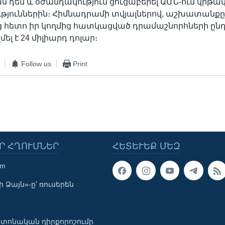
 դեմ և օժանդակություն ցուցաբերել ԱՄՆ-ում կրթա
թյուններին։ Հիմնադրամի տվյալներով, աշխատանք
ց հետո իր կողմից հատկացված դրամաշնորհների ըն
ել է 24 միլիարդ դոլար։
Follow us
Print
Ր ՀՂՈՒՄՆԵՐ
ՀԵՏԵՒԵՔ ՄԵԶ
om
 Ձայն»-ը՝ ռուսերեն
տոնական դիրքորոշումը