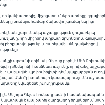
անց։
է, որ կանխարգելիչ միջոցառումների արժեքը զգալիոր
ւնները բուժելու համար ծախսվող գումարներից։
 արել նաև շարունակել աջակցություն ցուցաբերել
ությանը, որի միջոցով աղքատ երկրներում գյուղացի
ել բերքատվությունը և բարելավել սննդամթերքով
ւթյունը։
անքի արժանի օրինակ, Գեյթսը բերել է Մեծ Բրիտան
յվիդ Քեմերոնի հանձնառությունը, որով անցյալ շա
 է ավելացնել պոլիոմիելիտի դեմ պայքարելուն ուղղ
՝ չնայած Մեծ Բրիտանիայի կառավարությունն աշխատ
ախսերը նվազեցնելու ուղղությամբ։
«Բիլ և Մելիդա Գեյսթ հիմնադրամ»-ի համանախագահն 
նպատակն է պայքարել զարգացող երկրներում սովի