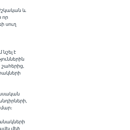
ժշկական և
 որ
ի սուղ
նշել է
յուններին
 շահերից,
արակների
։
նանսական
նդիրների,
ամար։
ղանակների
վել մեծ