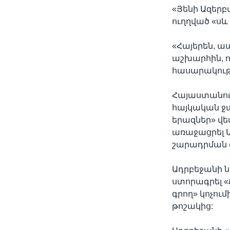
«Յենի Ազերբ
ուղղված «սև
«Հայերեն, ա
աշխարհին, ո
հասարակությո
Հայաստանում
հայկական ջա
երազներ» վե
առաջացրել 
շարադրման 
Ադրբեջանի 
ստորագրել «
գրող» կոչում
թոշակից: