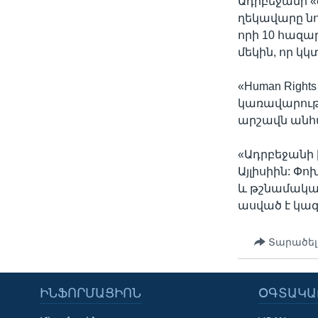
Ադրբեջանի 
ղեկավարը նո
որի 10 հազա
մեկին, որ կկ
«Human Righ
կառավարությ
արշավն անհ
«Ադրբեջանի
Այլիսիին: Փ
և թշնամական
ասված է կա
Տարածել
ԻՆՖՈՐՄԱՑԻՈՆ
ՕԳՏԱԿԱ