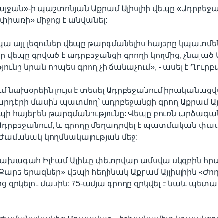
այջան»-ի պաշտոնյան Աքրամ Ալիսլիի վեպը «Ադրբեջա
 փիառի» միջոց է անվանել:
պա այլ լեզուներ վեպը թարգմանելիս հայերը կպատմե
ր վեպը գրված է ադրբեջանցի գրողի կողմից, չնայած
ւնը նրան որպես գրող չի ճանաչում», - ասել է Ղուրբ
 նախօրեին լույս է տեսել Ադրբեջանում իրականաց
րդերի մասին պատմող՝ ադրբեջանցի գրող Աքրամ Այլ
պի հայերեն թարգմանությունը: Վեպը բուռն արձագան
Ադրբեջանում, և գրողը մեղադրվել է պատմական փա
ժամանակ կողմնակալության մեջ:
նախագահ Իլհամ Ալիևը փետրվար ամսվա սկզբին հր
Քարե երազներ» վեպի հեղինակ Աքրամ Այլիսլիին «Ժ
ից զրկելու մասին: 75-ամյա գրողը զրկվել է նաև պետ