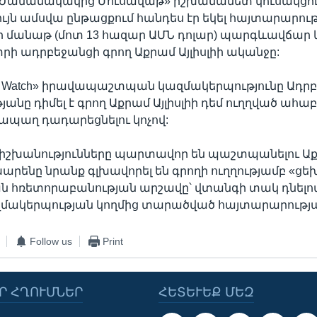
«Ժամանակակից Մուսավաթ» իշխանամետ կուսակցո
ւյն ամսվա ընթացքում հանդես էր եկել հայտարարութ
ր մանաթ (մոտ 13 հազար ԱՄՆ դոլար) պարգևավճար 
տրի ադրբեջանցի գրող Աքրամ Այլիսլիի ականջը:
ts Watch» իրավապաշտպան կազմակերպությունը Ադր
անը դիմել է գրող Աքրամ Այլիսլիի դեմ ուղղված ահա
ապաղ դադարեցնելու կոչով:
 իշխանությունները պարտավոր են պաշտպանելու Ա
ոխարենը նրանք գլխավորել են գրողի ուղղությամբ «ցե
 հռետորաբանության արշավը՝ վտանգի տակ դնելով վ
զմակերպության կողմից տարածված հայտարարությա
Follow us
Print
Ր ՀՂՈՒՄՆԵՐ
ՀԵՏԵՒԵՔ ՄԵԶ