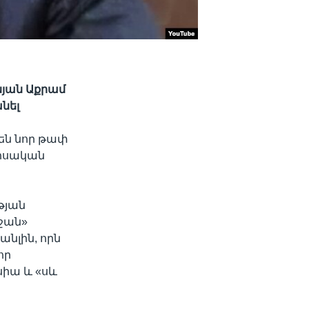
նյան Աքրամ
նել
րեն նոր թափ
ոսական
թյան
յջան»
նլին, որն
որ
իա և «սև