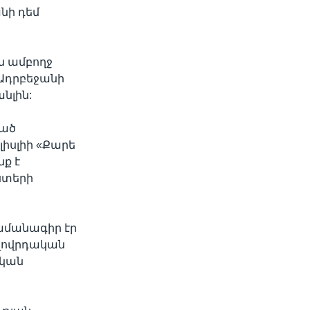
նի դեմ
ն ամբողջ
 Ադրբեջանի
անլին:
ված
իսլիի «Քարե
ք է
ստերի
ամանագիր էր
ողովրդական
ական