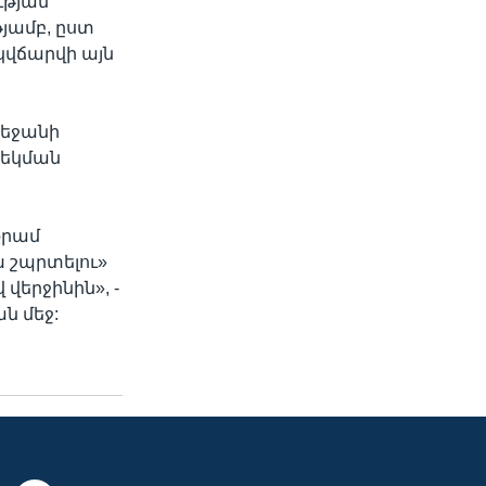
ւթյան
յամբ, ըստ
կվճարվի այն
բեջանի
բեկման
քրամ
խ շպրտելու»
երջինին», -
ն մեջ: