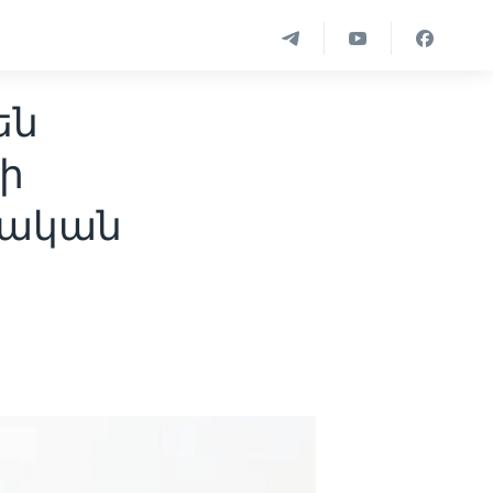
են
ի
ական