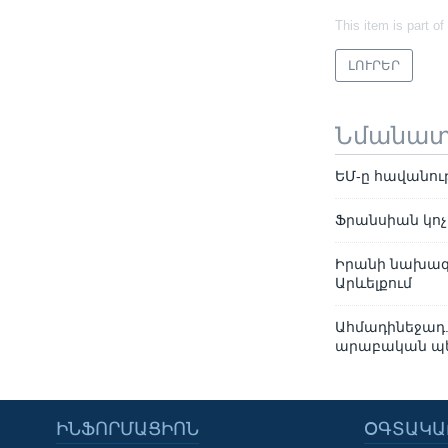
This item is part of
ԼՈՒՐԵՐ
Նմանա
ԵՄ-ը հավանու
Ֆրանսիան կոչ 
Իրանի նախագա
Արևելքում
Ահմադինեջադ.
արաբական պետ
ԻՆՖՈՐՄԱՑԻՈՆ
ՕԳՏԱԿԱ