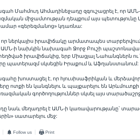
ահ Մահմուդ Ահմադինեջադը զգուշացրել է, որ ԱՄՆ-
ազմական միջամտության դեպքում այս պետությունը 
համար «գերեզմանոց» կդառնա:
է, որ ներկայիս իրավիճակը արմատապես տարբերվում
 ԱՄՆ-ի նախկին նախագահ Ջորջ Բուշի պաշտոնավ
եղծված իրավիճակից, երբ Միացյալ Նահանգներն ու
րը պատերազմ սկսեցին Իրաքում և Աֆղանստանում:
ահը խոստացել է, որ հյուսիսաֆրիկյան և մերձավո
րը ոտքի են կանգնելու և պայքարելու են Արևմուտքի 
 ռազմական գործողություններ սկսել այս տարածաշր
դը նաև մեղադրել է ԱՄՆ-ի կառավարությանը` տար
ին» սատարելու մեջ:
Follow us
Print