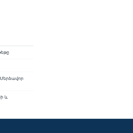
թեթը
 Մերձավոր
ի և