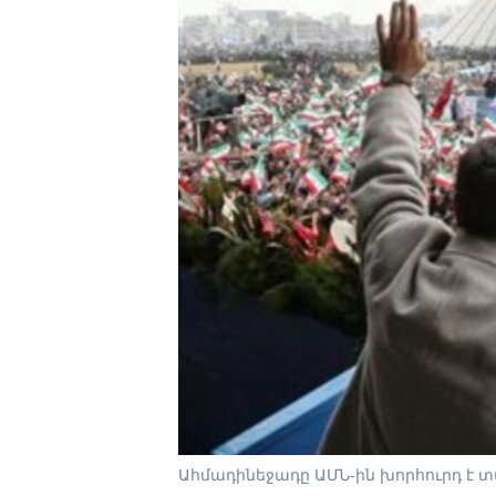
Ահմադինեջադը ԱՄՆ-ին խորհուրդ է տա