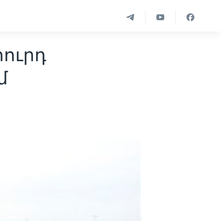
հուրդ
մ