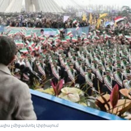
լիս չմիջամտել Լիբիայում