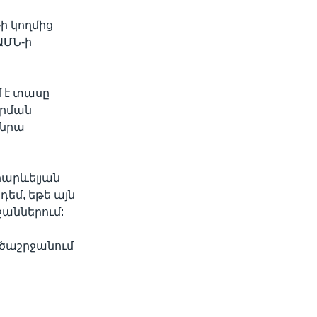
ի կողմից
ԱՄՆ-ի
 է տասը
արման
 նրա
րարևելյան
դեմ, եթե այն
ջաններում:
ածաշրջանում