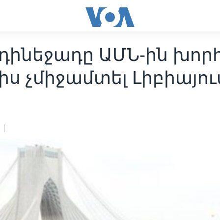
դինեջադը ԱՄՆ-ին խոր
իս չմիջամտել Լիբիայու