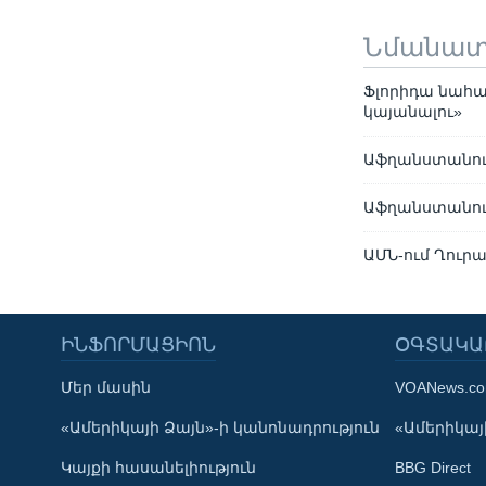
Նմանա
Ֆլորիդա նահան
կայանալու»
Աֆղանստանու
Աֆղանստանում
ԱՄՆ-ում Ղուր
ԻՆՖՈՐՄԱՑԻՈՆ
ՕԳՏԱԿԱ
Մեր մասին
VOANews.c
Learning English
«Ամերիկայի Ձայն»-ի կանոնադրություն
«Ամերիկայի
Կայքի հասանելիություն
BBG Direct
ՀԵՏԵՒԵՔ ՄԵԶ