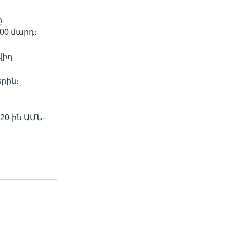
ը
00 մարդ։
վիդ
րին։
20-ին ԱՄՆ-