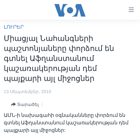
Մատչելի
հղումներ
անցնել
ԼՈՒՐԵՐ
հիմնական
ԳԼԽԱՎՈՐ ԷՋ
Միացյալ Նահանգների
բովանդակությանը
ԼՈՒՐԵՐ
անցնել
պաշտոնյաները փորձում են
հիմնական
ՍՓՅՈՒՌՔ
գտնել Աֆղանստանում
բովանդակությանը
ՏԵՍԱՆՅՈՒԹԵՐ
կաշառակերության դեմ
հիմնական
բովանդակություն
պայքարի այլ միջոցներ
ՖԻԼՄԵՐ
ՄԵՐ ՄԱՍԻՆ
ՖԻԼՄԵՐ
13 Սեպտեմբեր, 2010
ՈՒԿՐԱԻՆԱԿԱՆ ՊԱՏԵՐԱԶՄ
IN ENGLISH
ՄԵՐ ՄԱՍԻՆ
Տարածել
«ԱՄԵՐԻԿԱՅԻ ՁԱՅՆ»-Ի ԿԱՆՈՆԱԴՐՈՒԹՅՈՒՆ
ԱՄՆ-ի նախագահի օգնականները փորձում են
Learning English
գտնել Աֆղանստանում կաշառակերության դեմ
ԿԱՊ ՄԵԶ ՀԵՏ
պայքարի այլ միջոցներ:
ՀԵՏԵՒԵՔ ՄԵԶ