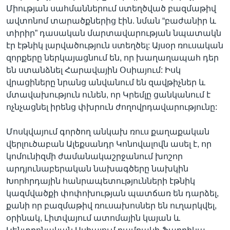
Միության սահմաններում ստեղծված բազմաթիվ
ավտոնոմ տարածքներից էին. նման “բաժանիր և
տիրիր” դասական մարտավարության նպատակն
էր էթնիկ լարվածություն ստեղծել: Այսօր ռուսական
զորքերը ներկայացնում են, որ խաղաղապահ դեր
են ստանձնել Հարավային Օսիայում: Իսկ
վրացիները նրանց անվանում են զավթիչներ և
մտավախություն ունեն, որ Կրեմլը ցանկանում է
ոչնչացնել իրենց փխրուն ժողովրդավարությունը:
Մոսկվայում գործող անկախ ռուս քաղաքական
վերլուծաբան Ալեքսանդր Կոնովալովն ասել է, որ
կոմունիզմի ժամանակաշրջանում խոշոր
արդյունաբերական նախագծերը նախկին
Խորհրդային հանրապետությունների էթնիկ
կազմվածքի փոփոխության պատճառ են դարձել,
քանի որ բազմաթիվ ռուսախոսներ են ուղարկվել,
օրինակ, Լիտվայում ատոմային կայան և