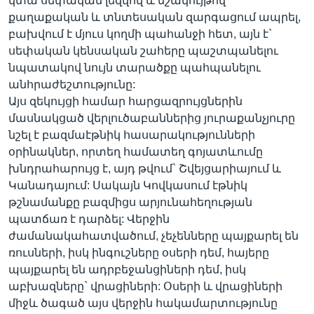
կտա սեփական լեզվով և մշակույթով
քաղաքական և տնտեսական զարգացում ապրել,
բախվում է մյուս կողմի պահանջի հետ, այն է`
սեփական կենսական շահերը պաշտպանելու
նպատակով նույն տարածքը պահպանելու
անհրաժեշտությունը:
Այս զեկույցի համար հարցազրույցներին
մասնակցած վերլուծաբաններից յուրաքանչյուրը
նշել է բազմաէթնիկ հասարակությունների
օրինակներ, որտեղ համատեղ գոյատևումը
խնդրահարույց է, այդ թվում` Շվեյցարիայում և
Կանադայում: Սակայն Կովկասում էթնիկ
թշնամանքը բազմիցս արյունահեղության
պատճառ է դարձել: Վերջին
ժամանակահատվածում, չեչենները պայքարել են
ռուսների, իսկ ինգուշները օսերի դեմ, հայերը
պայքարել են ադրբեջանցիների դեմ, իսկ
աբխազները` վրացիների: Օսերի և վրացիների
միջև ծագած այս վերջին հակամարտությունը