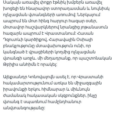
Սակայն առավել փոքր էթնիկ խմբերն առավել
խոցելի են հնարավոր ստորադասման և նույնիսկ
ոչնչացման վտանգների առումով: Ներկայում
ապրում են մոտ հինգ հարյուր հազար օսեր,
մոտավոր հաշվարկներով նրանցից յոթանասուն
հազարն ապրում է Վրաստանում: Հասան
Դզուտևի կարծիքով, Հարավային Օսիայի
բնակչությունը մտավախություն ունի, որ
կանգնած է վրացիների կողմից ոչնչացման
վտանգի առջև. մի մեղադրանք, որ պաշտոնական
Թբիլիս անհիմն է որակել:
Ալեքսանդր Կոնովալովն ասել է, որ Վրաստանի
հակամարտությունում առկա են միջազգային
իրավունքի երկու հիմնարար և միևնույն
ժամանակ հակասական սկզբունքներ, ինչը
վտանգ է սպառնում համընդհանուր
անվտանգությանը: