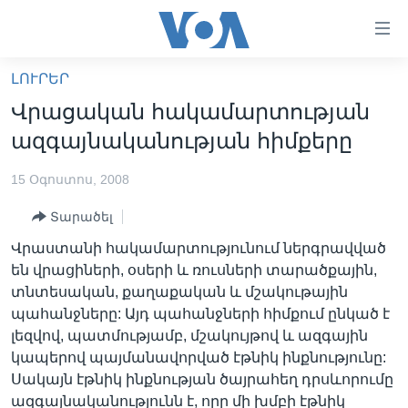
Մատչելի
հղումներ
անցնել
ԼՈՒՐԵՐ
հիմնական
ԳԼԽԱՎՈՐ ԷՋ
Վրացական հակամարտության
բովանդակությանը
ԼՈՒՐԵՐ
անցնել
ազգայնականության հիմքերը
հիմնական
ՍՓՅՈՒՌՔ
բովանդակությանը
15 Օգոստոս, 2008
ՏԵՍԱՆՅՈՒԹԵՐ
հիմնական
Տարածել
բովանդակություն
ՖԻԼՄԵՐ
Վրաստանի հակամարտությունում ներգրավված
ՄԵՐ ՄԱՍԻՆ
ՖԻԼՄԵՐ
են վրացիների, օսերի և ռուսների տարածքային,
տնտեսական, քաղաքական և մշակութային
ՈՒԿՐԱԻՆԱԿԱՆ ՊԱՏԵՐԱԶՄ
IN ENGLISH
ՄԵՐ ՄԱՍԻՆ
պահանջները: Այդ պահանջների հիմքում ընկած է
«ԱՄԵՐԻԿԱՅԻ ՁԱՅՆ»-Ի ԿԱՆՈՆԱԴՐՈՒԹՅՈՒՆ
լեզվով, պատմությամբ, մշակույթով և ազգային
Learning English
կապերով պայմանավորված էթնիկ ինքնությունը:
ԿԱՊ ՄԵԶ ՀԵՏ
Սակայն էթնիկ ինքնության ծայրահեղ դրսևորումը
ՀԵՏԵՒԵՔ ՄԵԶ
ազգայնականությունն է, որը մի խմբի էթնիկ