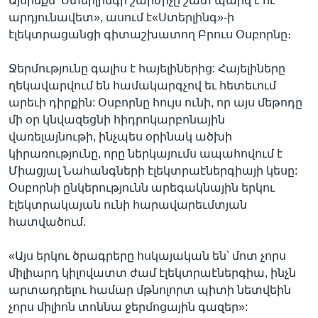
Այսինքն՝ Ստերլինգի շարժիչը շատ պարզ է ու
արդյունավետ», ասում է«Ստերլինգ»-ի
էլեկտրացանցի գիտաշխատող Բրուս Օսբորնը։
Ջերմությունը գալիս է հայելիներից: Հայելիները
ղեկավարվում են համակարգչով եւ հետեւում
արեւի դիրքին: Օսբորնը հույս ունի, որ այս մեթոդը
մի օր կնվազեցնի հիդրոկարբոնային
վառելայնութի, ինչպես օրինակ ածխի
կիրառությունը, որը ներկայումս ապահովում է
Միացյալ Նահանգների էլեկտրաէներգիայի կեսը:
Օսբորնի ընկերությունն արեգակնային երկու
էլեկտրակայան ունի հարավարեւմտյան
հատվածում.
«Այս երկու ծրագրերը հսկայական են՝ մոտ չորս
միլիարդ կիլովատտ ժամ էլեկտրաէներգիա, ինչն
արտադրելու համար մթնոլորտ պիտի նետվեին
չորս միլիոն տոննա ջերմոցային գազեր»: