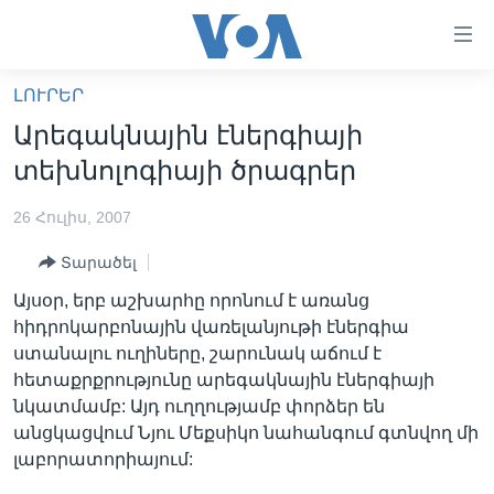
Մատչելի
հղումներ
անցնել
ԼՈՒՐԵՐ
հիմնական
ԳԼԽԱՎՈՐ ԷՋ
Արեգակնային էներգիայի
բովանդակությանը
ԼՈՒՐԵՐ
անցնել
տեխնոլոգիայի ծրագրեր
հիմնական
ՍՓՅՈՒՌՔ
բովանդակությանը
26 Հուլիս, 2007
ՏԵՍԱՆՅՈՒԹԵՐ
հիմնական
Տարածել
բովանդակություն
ՖԻԼՄԵՐ
Այսօր, երբ աշխարհը որոնում է առանց
ՄԵՐ ՄԱՍԻՆ
ՖԻԼՄԵՐ
հիդրոկարբոնային վառելանյութի էներգիա
ստանալու ուղիները, շարունակ աճում է
ՈՒԿՐԱԻՆԱԿԱՆ ՊԱՏԵՐԱԶՄ
IN ENGLISH
ՄԵՐ ՄԱՍԻՆ
հետաքրքրությունը արեգակնային էներգիայի
«ԱՄԵՐԻԿԱՅԻ ՁԱՅՆ»-Ի ԿԱՆՈՆԱԴՐՈՒԹՅՈՒՆ
նկատմամբ: Այդ ուղղությամբ փորձեր են
Learning English
անցկացվում Նյու Մեքսիկո նահանգում գտնվող մի
ԿԱՊ ՄԵԶ ՀԵՏ
լաբորատորիայում:
ՀԵՏԵՒԵՔ ՄԵԶ